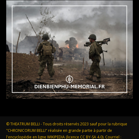
© THEATRUM BELLI - Tous droits réservés 2023 sauf pour la rubrique
"CHRONICORUM BELLI" réalisée en grande partie à partir de
l'encyclopédie en ligne WIKIPEDIA (licence CC BY-SA 4.0). Courriel :