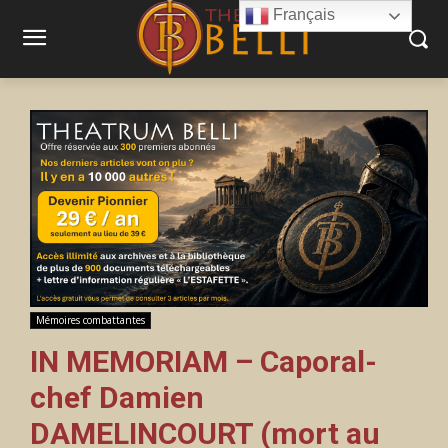
Français
Mémoires combattantes
IN MEMORIAM – Caporal-
chef Damien
DAMELINCOURT (mort au