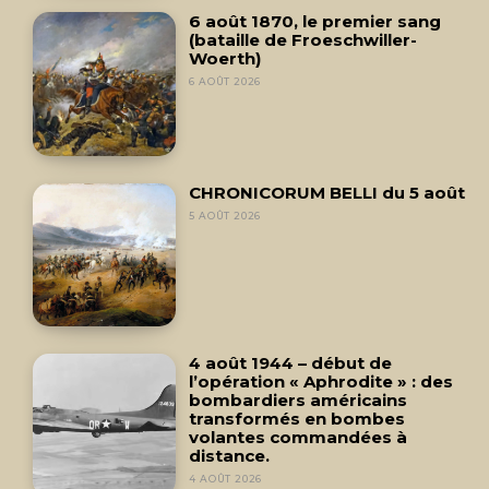
6 août 1870, le premier sang
(bataille de Froeschwiller-
Woerth)
6 AOÛT 2026
CHRONICORUM BELLI du 5 août
5 AOÛT 2026
4 août 1944 – début de
l’opération « Aphrodite » : des
bombardiers américains
transformés en bombes
volantes commandées à
distance.
4 AOÛT 2026