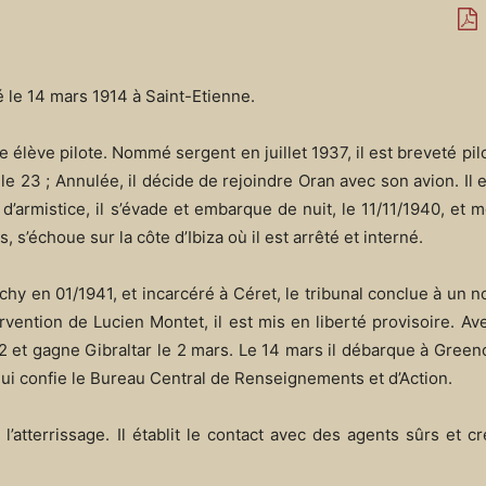
é le 14 mars 1914 à Saint-Etienne.
e élève pilote. Nommé sergent en juillet 1937, il est breveté pilo
le 23 ; Annulée, il décide de rejoindre Oran avec son avion. Il e
’armistice, il s’évade et embarque de nuit, le 11/11/1940, et m
, s’échoue sur la côte d’Ibiza où il est arrêté et interné.
chy en 01/1941, et incarcéré à Céret, le tribunal conclue à un no
vention de Lucien Montet, il est mis en liberté provisoire. Ave
942 et gagne Gibraltar le 2 mars. Le 14 mars il débarque à Green
ui confie le Bureau Central de Renseignements et d’Action.
’atterrissage. Il établit le contact avec des agents sûrs et c