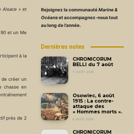
« Alsace »
et
Rejoignez la communauté
Marine &
Océans
et accompagnez-nous tout
au long de l’année.
 190 et un Me
Dernières notes
ticipent à la
CHRONICORUM
BELLI du 7 août
7 AOÛT 2026
n de créer un
 chasse en
’entraînement
Osowiec, 6 août
1915 : La contre-
attaque des
« Hommes morts ».
tif près de 2
6 AOÛT 2026
CHRONICORUM