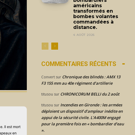
bombardiers
américains
transformés en
bombes volantes
commandées à
distance.
4 AOÛT 2026
COMMENTAIRES RÉCENTS
Chronique des blindés : AMX 13
Convert
sur
F3 155 mm au 40e régiment d’artillerie
CHRONICORUM BELLI du 2 août
titusou
sur
Incendies en Gironde : les armées
titusou
sur
déploient un dispositif d’ampleur inédite en
appui de la sécurité civile. L’A400M engagé
pour la première fois en « bombardier d’eau
. Il est mort
».
drapeaux en