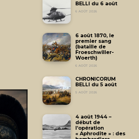
BELLI du 6 août
6 AOÛT 2026
6 août 1870, le
premier sang
(bataille de
Froeschwiller-
Woerth)
6 AOÛT 2026
CHRONICORUM
BELLI du 5 août
5 AOÛT 2026
4 août 1944 –
début de
l’opération
« Aphrodite » : des