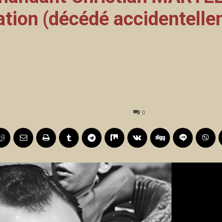
ation (décédé accidentell
0