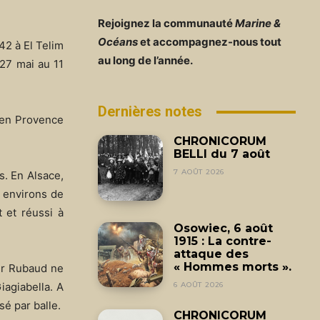
Rejoignez la communauté
Marine &
Océans
et accompagnez-nous tout
942 à El Telim
au long de l’année.
 27 mai au 11
Dernières notes
 en Provence
CHRONICORUM
BELLI du 7 août
7 AOÛT 2026
s. En Alsace,
s environs de
t et réussi à
Osowiec, 6 août
1915 : La contre-
attaque des
« Hommes morts ».
ier Rubaud ne
iagiabella. A
6 AOÛT 2026
sé par balle.
CHRONICORUM