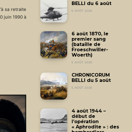
BELLI du 6 août
à sa retraite
6 AOÛT 2026
0 juin 1990 à
6 août 1870, le
premier sang
(bataille de
Froeschwiller-
Woerth)
6 AOÛT 2026
CHRONICORUM
BELLI du 5 août
5 AOÛT 2026
4 août 1944 –
début de
l’opération
« Aphrodite » : des