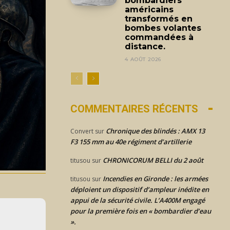
bombardiers
américains
transformés en
bombes volantes
commandées à
distance.
4 AOÛT 2026
COMMENTAIRES RÉCENTS
Chronique des blindés : AMX 13
Convert
sur
F3 155 mm au 40e régiment d’artillerie
CHRONICORUM BELLI du 2 août
titusou
sur
Incendies en Gironde : les armées
titusou
sur
déploient un dispositif d’ampleur inédite en
appui de la sécurité civile. L’A400M engagé
pour la première fois en « bombardier d’eau
».