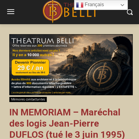
Français
Mémoires combattantes
IN MEMORIAM – Maréchal
des logis Jean-Pierre
DUFLOS (tué le 3 juin 1995)