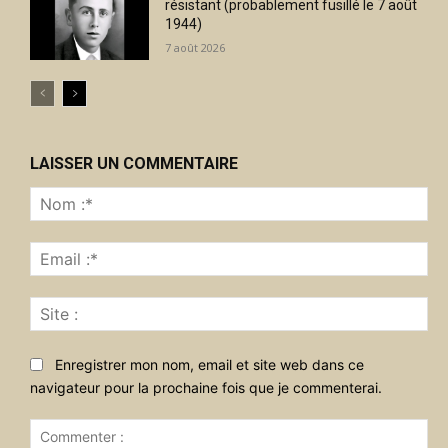
résistant (probablement fusillé le 7 août
1944)
7 août 2026
LAISSER UN COMMENTAIRE
No
:*
Ema
:*
Sit
:
Enregistrer mon nom, email et site web dans ce
navigateur pour la prochaine fois que je commenterai.