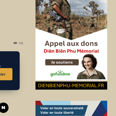
155
n
ier