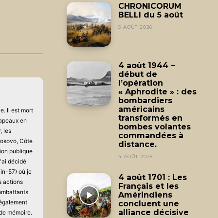
CHRONICORUM
BELLI du 5 août
5 AOÛT 2026
4 août 1944 –
début de
l’opération
« Aphrodite » : des
bombardiers
américains
. Il est mort
transformés en
drapeaux en
bombes volantes
, les
commandées à
 Kosovo, Côte
distance.
tion publique
4 AOÛT 2026
'ai décidé
in-57) où je
4 août 1701 : Les
s actions
Français et les
combattants
Amérindiens
 également
concluent une
alliance décisive
 de mémoire.