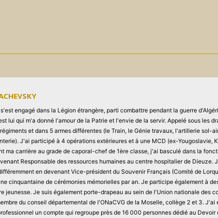
MACHEVSKY
'est engagé dans la Légion étrangère, parti combattre pendant la guerre d'Algérie
st lui qui m'a donné l'amour de la Patrie et l'envie de la servir. Appelé sous les 
 régiments et dans 5 armes différentes (le Train, le Génie travaux, l'artillerie sol-air
anterie). J'ai participé à 4 opérations extérieures et à une MCD (ex-Yougoslavie,
nt ma carrière au grade de caporal-chef de 1ère classe, j'ai basculé dans la fonc
evenant Responsable des ressources humaines au centre hospitalier de Dieuze. J
e différemment en devenant Vice-président du Souvenir Français (Comité de Lorqu
une cinquantaine de cérémonies mémorielles par an. Je participe également à de
re jeunesse. Je suis également porte-drapeau au sein de l'Union nationale des 
membre du conseil départemental de l'ONaCVG de la Moselle, collège 2 et 3. J'ai
 professionnel un compte qui regroupe près de 16 000 personnes dédié au Devoir