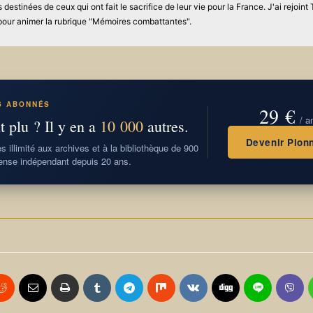
 destinées de ceux qui ont fait le sacrifice de leur vie pour la France. J'ai rejo
our animer la rubrique "Mémoires combattantes".
S ABONNÉS
29 €
/ a
t plu ? Il y en a
10 000
autres.
Devenir Pionn
 illimité aux archives et à la bibliothèque de 900
nse indépendant depuis 20 ans.