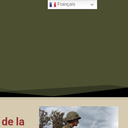
Français
de la