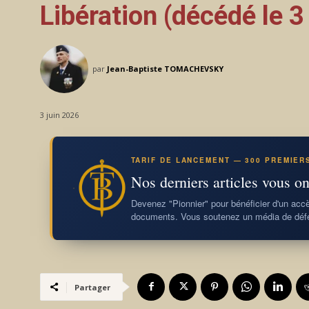
Libération (décédé le 3
par
Jean-Baptiste TOMACHEVSKY
3 juin 2026
TARIF DE LANCEMENT — 300 PREMIER
Nos derniers articles vous on
Devenez "Pionnier" pour bénéficier d'un accès
documents. Vous soutenez un média de défe
Partager