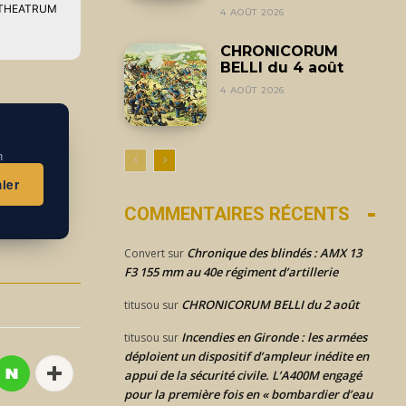
int THEATRUM
4 AOÛT 2026
CHRONICORUM
BELLI du 4 août
4 AOÛT 2026
n
ier
COMMENTAIRES RÉCENTS
Chronique des blindés : AMX 13
Convert
sur
F3 155 mm au 40e régiment d’artillerie
CHRONICORUM BELLI du 2 août
titusou
sur
Incendies en Gironde : les armées
titusou
sur
déploient un dispositif d’ampleur inédite en
appui de la sécurité civile. L’A400M engagé
pour la première fois en « bombardier d’eau