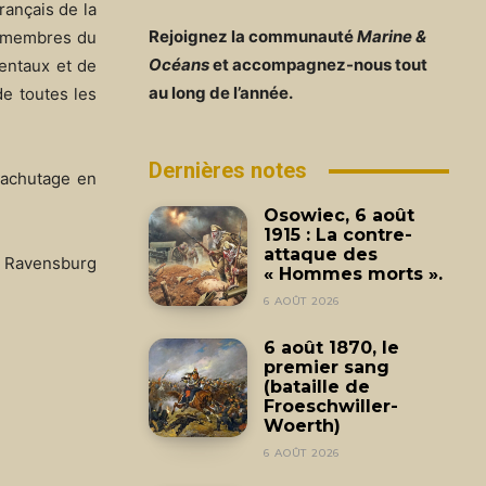
rançais de la
Rejoignez la communauté
Marine &
es membres du
Océans
et accompagnez-nous tout
mentaux et de
au long de l’année.
de toutes les
Dernières notes
rachutage en
Osowiec, 6 août
1915 : La contre-
attaque des
à Ravensburg
« Hommes morts ».
6 AOÛT 2026
6 août 1870, le
premier sang
(bataille de
Froeschwiller-
Woerth)
6 AOÛT 2026