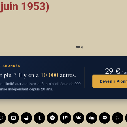
 juin 1953)
0
S ABONNÉS
29 €
/ a
t plu ? Il y en a
10 000
autres.
Devenir Pionn
 illimité aux archives et à la bibliothèque de 900
nse indépendant depuis 20 ans.