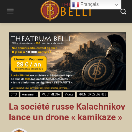
Français
BITD
Armement
MULTIMEDIA
Vidéos
PREMIERES LIGNES
La société russe Kalachnikov
lance un drone « kamikaze »