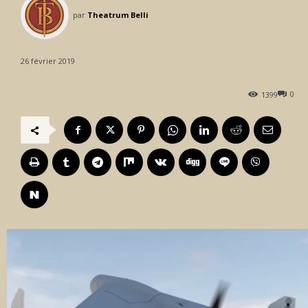
par
Theatrum Belli
26 février 2019
0
1399