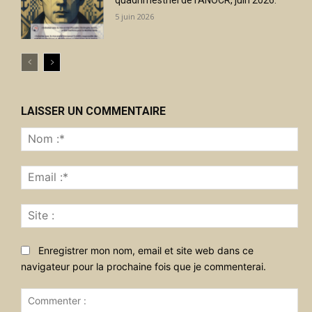
quadrimestriel de l’ANOCR, juin 2026.
5 juin 2026
LAISSER UN COMMENTAIRE
No
:*
Ema
:*
Sit
:
Enregistrer mon nom, email et site web dans ce
navigateur pour la prochaine fois que je commenterai.