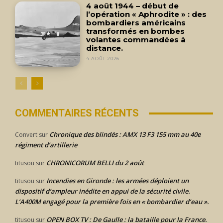
4 août 1944 – début de
l’opération « Aphrodite » : des
bombardiers américains
transformés en bombes
volantes commandées à
distance.
4 AOÛT 2026
COMMENTAIRES RÉCENTS
Chronique des blindés : AMX 13 F3 155 mm au 40e
Convert
sur
régiment d’artillerie
CHRONICORUM BELLI du 2 août
titusou
sur
Incendies en Gironde : les armées déploient un
titusou
sur
dispositif d’ampleur inédite en appui de la sécurité civile.
L’A400M engagé pour la première fois en « bombardier d’eau ».
OPEN BOX TV : De Gaulle : la bataille pour la France.
titusou
sur