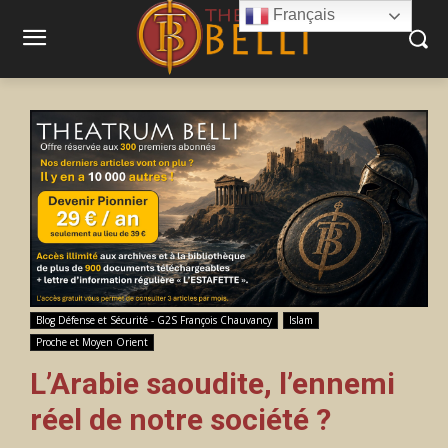
Français
Blog Défense et Sécurité - G2S François Chauvancy
Islam
Proche et Moyen Orient
L’Arabie saoudite, l’ennemi
réel de notre société ?