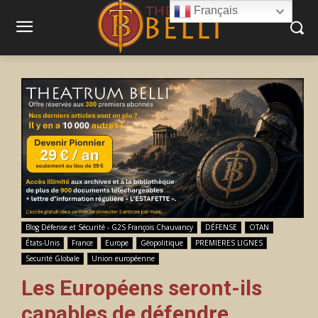
Français
Blog Défense et Sécurité - G2S François Chauvancy
DÉFENSE
OTAN
États-Unis
France
Europe
Géopolitique
PREMIERES LIGNES
Securité Globale
Union européenne
Les Européens seront-ils
capables de défendre