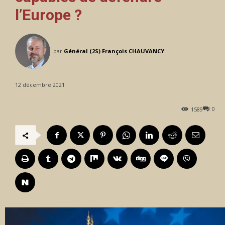
l’Europe ?
par
Général (2S) François CHAUVANCY
12 décembre 2021
0
1589