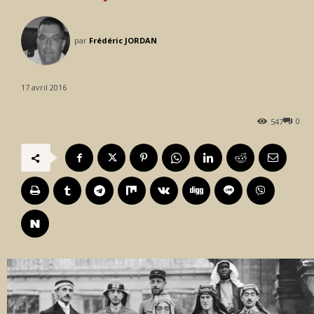
par
Frédéric JORDAN
17 avril 2016
0
547