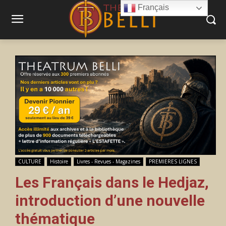
Français
CULTURE
Histoire
Livres - Revues - Magazines
PREMIERES LIGNES
Les Français dans le Hedjaz,
introduction d’une nouvelle
thématique