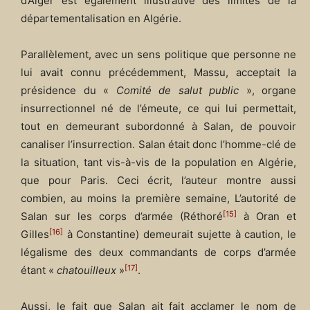
d’Alger est également illustrative des limites de la
départementalisation en Algérie.
Parallèlement, avec un sens politique que personne ne
lui avait connu précédemment, Massu, acceptait la
présidence du «
Comité de salut public
», organe
insurrectionnel né de l’émeute, ce qui lui permettait,
tout en demeurant subordonné à Salan, de pouvoir
canaliser l’insurrection. Salan était donc l’homme-clé de
la situation, tant vis-à-vis de la population en Algérie,
que pour Paris. Ceci écrit, l’auteur montre aussi
combien, au moins la première semaine, L’autorité de
[15]
Salan sur les corps d’armée (Réthoré
à Oran et
[16]
Gilles
à Constantine) demeurait sujette à caution, le
légalisme des deux commandants de corps d’armée
[17]
étant «
chatouilleux
»
.
Aussi, le fait que Salan ait fait acclamer le nom de