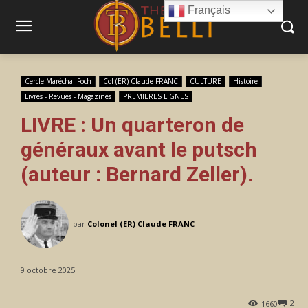
Français
Cercle Maréchal Foch
Col (ER) Claude FRANC
CULTURE
Histoire
Livres - Revues - Magazines
PREMIERES LIGNES
LIVRE : Un quarteron de
généraux avant le putsch
(auteur : Bernard Zeller).
par
Colonel (ER) Claude FRANC
9 octobre 2025
2
1660