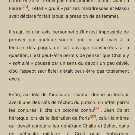
coffre et Zeller n’était pas suffisamment connu. Quant à
[25]
Faure
, il était «
grillé
» par ses maladresses et Massu
avait déclaré forfait (sous la pression de sa femme).
Il s’agit ici d’un avis personnel qu’il m’est impossible de
prouver par quelque source que ce soit, mais à la
lecture des pages de cet ouvrage consacrées à la
question, il est peut-être permis de penser que Challe y
«
soit allé
» poussé par un sens du devoir un peu dévié,
d’où l’aspect sacrificiel n’était peut-être pas totalement
exclu.
Enfin, au-delà de l’anecdote, l’auteur donne au lecteur
averti une des clés de l’échec du putsch. En effet, parmi
[26]
les conjurés, il cite un colonel connu
, Jean Callet
[27]
héroïque lors de la libération de Paris
, celui-là même
qui devait conduire les généraux Challe et Zeller, dans
un véhicule militaire, à Creil pour embarquer