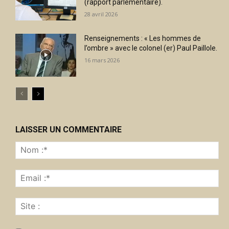
(rapport parlementaire).
28 avril 2026
Renseignements : « Les hommes de
l’ombre » avec le colonel (er) Paul Paillole.
16 mars 2026
LAISSER UN COMMENTAIRE
No
:*
Ema
:*
Sit
: