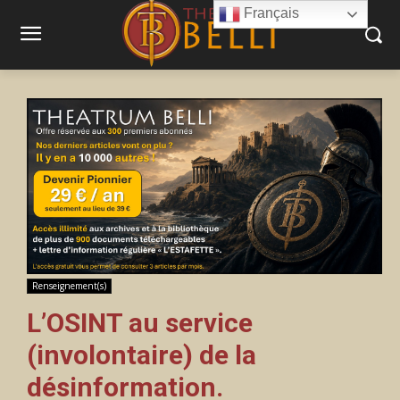
Français
Renseignement(s)
L’OSINT au service
(involontaire) de la
désinformation.