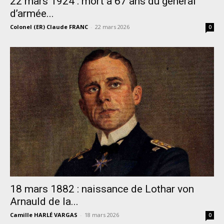
22 mars 1924 : mort à 67 ans du général
d’armée...
Colonel (ER) Claude FRANC
-
22 mars 2026
0
18 mars 1882 : naissance de Lothar von
Arnauld de la...
Camille HARLÉ VARGAS
-
18 mars 2026
0