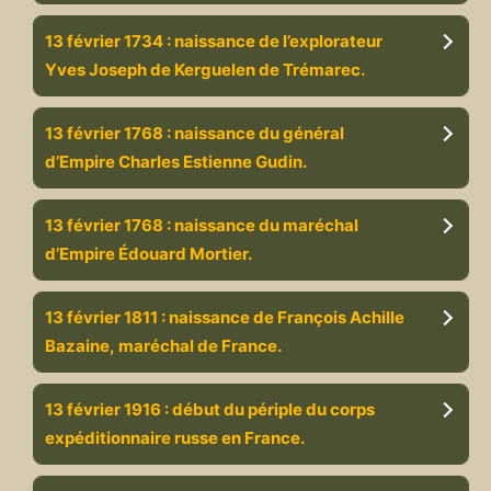
13 février 1734 : naissance de l’explorateur
Yves Joseph de Kerguelen de Trémarec.
13 février 1768 : naissance du général
d’Empire Charles Estienne Gudin.
13 février 1768 : naissance du maréchal
d’Empire Édouard Mortier.
13 février 1811 : naissance de François Achille
Bazaine, maréchal de France.
13 février 1916 : début du périple du corps
expéditionnaire russe en France.