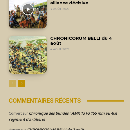
alliance décisive
4 AOÛT 2026
CHRONICORUM BELLI du 4
août
4 AOÛT 2026
COMMENTAIRES RÉCENTS
Chronique des blindés : AMX 13 F3 155 mm au 40e
Convert
sur
régiment d’artillerie
CHRONICORUM BELLI du 2 août
titusou
sur