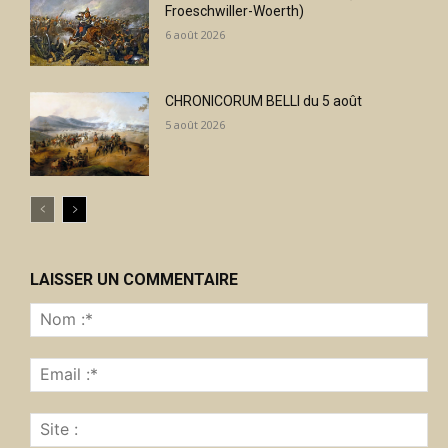
Froeschwiller-Woerth)
6 août 2026
CHRONICORUM BELLI du 5 août
5 août 2026
LAISSER UN COMMENTAIRE
No
:*
Ema
:*
Sit
: