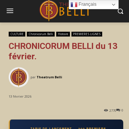
Français
CULTURE
Chronicorum Belli
Histoire
PREMIERES LIGNES
CHRONICORUM BELLI du 13
février.
par
Theatrum Belli
13 février 2026
0
2770
TARIF DE LANCEMENT — 300 PREMIERS