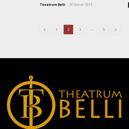
Theatrum Belli
-
20 février 2017
...
1
2
3
5