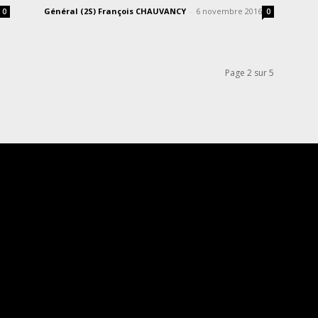
Général (2S) François CHAUVANCY
-
6 novembre 2016
0
0
Page 2 sur 5