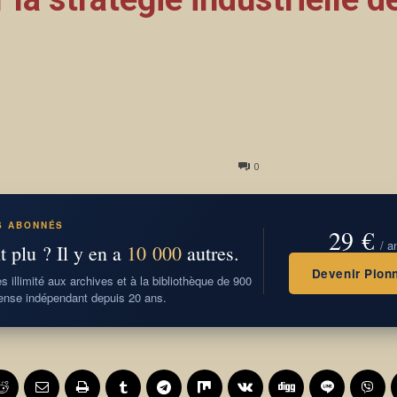
0
S ABONNÉS
29 €
/ a
t plu ? Il y en a
10 000
autres.
Devenir Pionn
 illimité aux archives et à la bibliothèque de 900
nse indépendant depuis 20 ans.