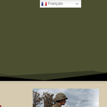
Français
e