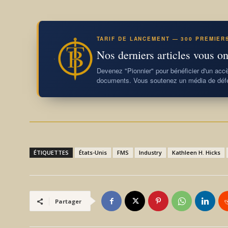
TARIF DE LANCEMENT — 300 PREMIER
Nos derniers articles vous on
Devenez "Pionnier" pour bénéficier d'un accès
documents. Vous soutenez un média de défe
ÉTIQUETTES
États-Unis
FMS
Industry
Kathleen H. Hicks
Partager