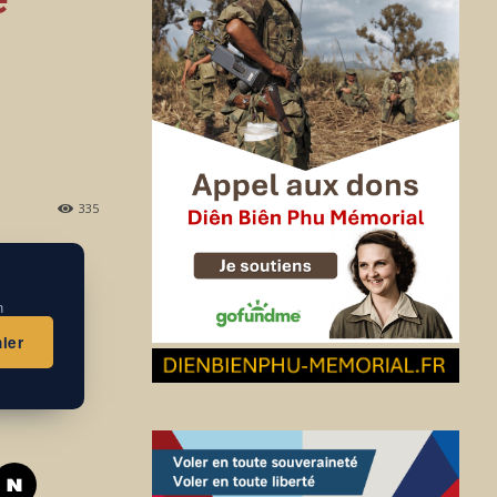
335
n
ier