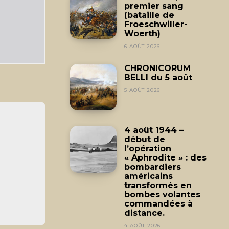
premier sang
(bataille de
Froeschwiller-
Woerth)
6 AOÛT 2026
CHRONICORUM
BELLI du 5 août
5 AOÛT 2026
4 août 1944 –
début de
l’opération
« Aphrodite » : des
bombardiers
américains
transformés en
bombes volantes
commandées à
distance.
4 AOÛT 2026