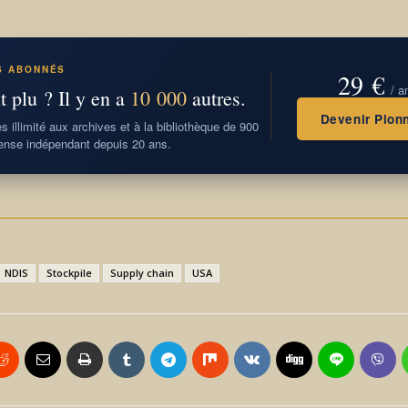
S ABONNÉS
29 €
/ a
t plu ? Il y en a
10 000
autres.
Devenir Pionn
 illimité aux archives et à la bibliothèque de 900
nse indépendant depuis 20 ans.
NDIS
Stockpile
Supply chain
USA