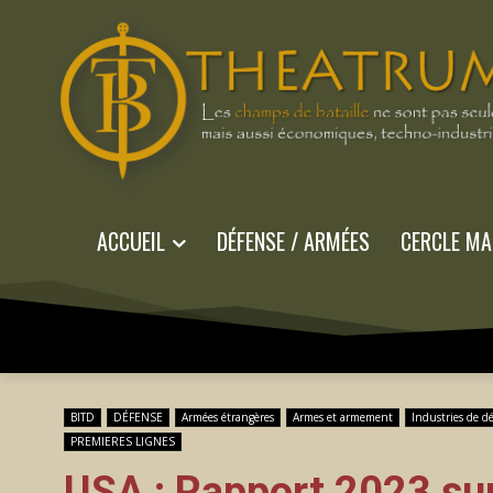
ACCUEIL
DÉFENSE / ARMÉES
CERCLE MA
BITD
DÉFENSE
Armées étrangères
Armes et armement
Industries de d
PREMIERES LIGNES
USA : Rapport 2023 sur 