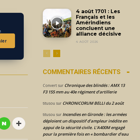
4 août 1701 : Les
Français et les
Amérindiens
concluent une
n
alliance décisive
ier
4 AOÛT 2026
COMMENTAIRES RÉCENTS
Chronique des blindés : AMX 13
Convert
sur
F3 155 mm au 40e régiment d’artillerie
CHRONICORUM BELLI du 2 août
titusou
sur
Incendies en Gironde : les armées
titusou
sur
déploient un dispositif d’ampleur inédite en
appui de la sécurité civile. L’A400M engagé
pour la première fois en « bombardier d’eau