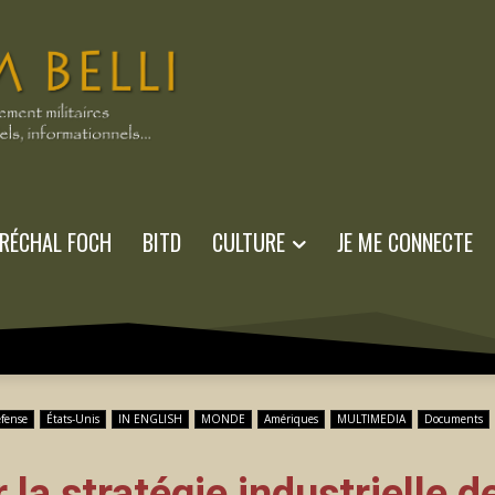
RÉCHAL FOCH
BITD
CULTURE
JE ME CONNECTE
éfense
États-Unis
IN ENGLISH
MONDE
Amériques
MULTIMEDIA
Documents
la stratégie industrielle d