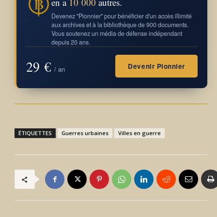
en a
10 000
autres.
Devenez "Pionnier" pour bénéficier d'un accès illimité
aux archives et à la bibliothèque de 900 documents.
Vous soutenez un média de défense indépendant
depuis 20 ans.
29 €
Devenir Pionnier
/ an
ÉTIQUETTES
Guerres urbaines
Villes en guerre