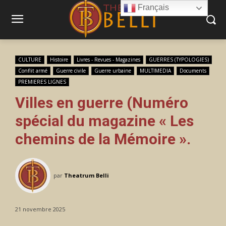
Français
CULTURE
Histoire
Livres - Revues - Magazines
GUERRES (TYPOLOGIES)
Conflit armé
Guerre civile
Guerre urbaine
MULTIMEDIA
Documents
PREMIERES LIGNES
Villes en guerre (Numéro
spécial du magazine « Les
chemins de la Mémoire ».
par
Theatrum Belli
21 novembre 2025