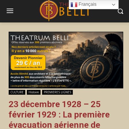
Français
CULTURE
Histoire
PREMIERES LIGNES
23 décembre 1928 – 25
février 1929 : La première
évacuation aérienne de