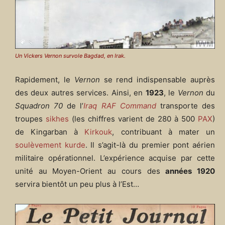
Un Vickers Vernon survole Bagdad, en Irak.
Rapidement, le
Vernon
se rend indispensable auprès
des deux autres services. Ainsi, en
1923
, le
Vernon
du
Squadron 70
de l’
Iraq RAF Command
transporte des
troupes
sikhes
(les chiffres varient de 280 à 500
PAX
)
de Kingarban à
Kirkouk
, contribuant à mater un
soulèvement kurde
. Il s’agit-là du premier pont aérien
militaire opérationnel. L’expérience acquise par cette
unité au Moyen-Orient au cours des
années 1920
servira bientôt un peu plus à l’Est…