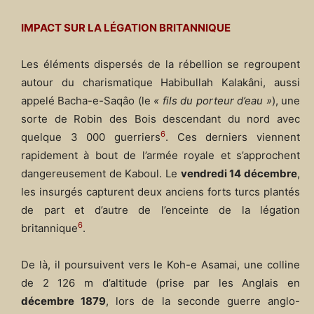
IMPACT SUR LA L
É
GATION BRITANNIQUE
Les éléments dispersés de la rébellion se regroupent
autour du charismatique Habibullah Kalakâni, aussi
appelé Bacha-e-Saqâo (le
« fils du porteur d’eau »
), une
sorte de Robin des Bois descendant du nord avec
6
quelque 3 000 guerriers
. Ces derniers viennent
rapidement à bout de l’armée royale et s’approchent
dangereusement de Kaboul. Le
vendredi 14 décembre
,
les insurgés capturent deux anciens forts turcs plantés
de part et d’autre de l’enceinte de la légation
6
britannique
.
De là, il poursuivent vers le Koh-e Asamai, une colline
de 2 126 m d’altitude (prise par les Anglais en
décembre 1879
, lors de la seconde guerre anglo-