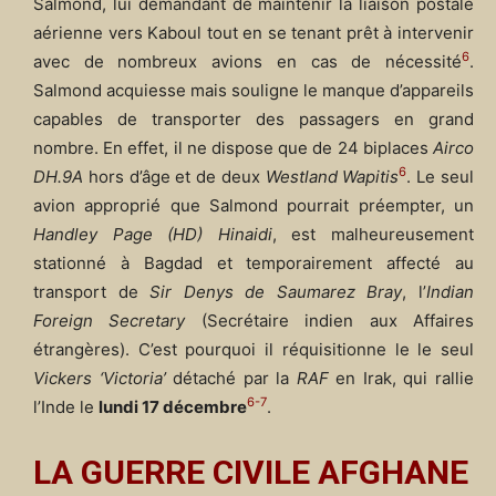
Salmond, lui demandant de maintenir la liaison postale
aérienne vers Kaboul tout en se tenant prêt à intervenir
6
avec de nombreux avions en cas de nécessité
.
Salmond acquiesse mais souligne le manque d’appareils
capables de transporter des passagers en grand
nombre. En effet, il ne dispose que de 24 biplaces
Airco
6
DH.9A
hors d’âge et de deux
Westland Wapitis
. Le seul
avion approprié que Salmond pourrait préempter, un
Handley Page (HD) Hinaidi
, est malheureusement
stationné à Bagdad et temporairement affecté au
transport de
Sir Denys de Saumarez Bray
, l’
Indian
Foreign Secretary
(Secrétaire indien aux Affaires
étrangères). C’est pourquoi il réquisitionne le le seul
Vickers ‘Victoria’
détaché par la
RAF
en Irak, qui rallie
6-7
l’Inde le
lundi 17 décembre
.
LA GUERRE CIVILE AFGHANE