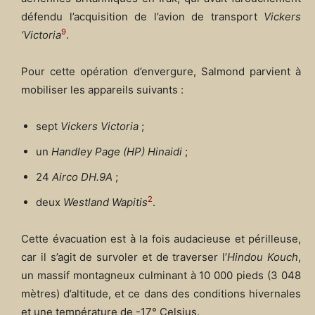
défendu l’acquisition de l’avion de transport
Vickers
9
‘Victoria
.
Pour cette opération d’envergure, Salmond parvient à
mobiliser les appareils suivants :
sept
Vickers Victoria
;
un
Handley Page (HP) Hinaidi
;
24
Airco DH.9A
;
2
deux
Westland Wapitis
.
Cette évacuation est à la fois audacieuse et périlleuse,
car il s’agit de survoler et de traverser l’
Hindou Kouch
,
un massif montagneux culminant à 10 000 pieds (3 048
mètres) d’altitude, et ce dans des conditions hivernales
et une température de -17° Celsius.