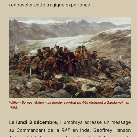
renouveler cette tragique expérience…
William Barnes Wollen – Le dernier combat du 44e régiment à Gandamak, en
1898.
Le
lundi 3 décembre
, Humphrys adresse un message
au Commandant de la
RAF
en Inde, Geoffrey Hanson