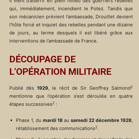
il vient d’atterrir en plein milieu des guerriers rebelles
qui, immédiatement, incendient le Potez. Tandis que
son mécanicien prévient l’ambassade, Drouillet devient
l’hôte forcé et inquiet des rebelles pendant une dizaine
de jours, au terme desquels il est libéré grâce aux
interventions de l’ambassade de France.
D
É
COUPAGE DE
L’OP
É
RATION MILITAIRE
2
Publié dès
1929
, le récit de Sir Geoffrey Salmond
mentionne que l’opération s’est déroulée en quatre
2
étapes successives
:
Phase 1, du
mardi 18
au
samedi 22 décembre 1928
,
2
rétablissement des communications
.