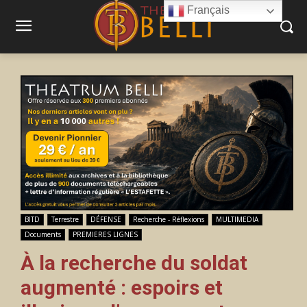
Français
BITD
Terrestre
DÉFENSE
Recherche - Réflexions
MULTIMEDIA
Documents
PREMIERES LIGNES
À la recherche du soldat
augmenté : espoirs et