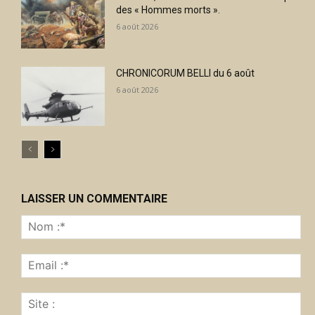
des « Hommes morts ».
6 août 2026
CHRONICORUM BELLI du 6 août
6 août 2026
LAISSER UN COMMENTAIRE
No
:*
Ema
:*
Sit
: