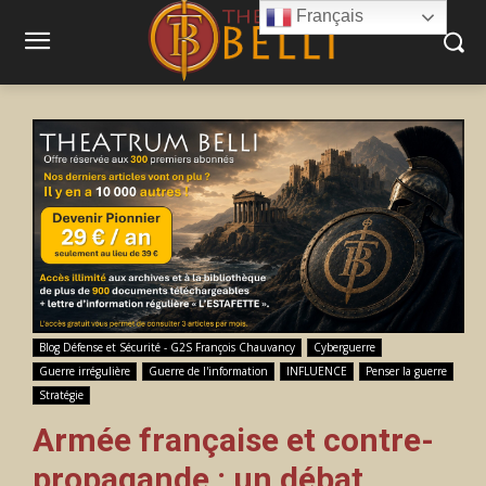
Français
Blog Défense et Sécurité - G2S François Chauvancy
Cyberguerre
Guerre irrégulière
Guerre de l'information
INFLUENCE
Penser la guerre
Stratégie
Armée française et contre-
propagande : un débat