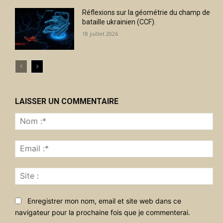
Réflexions sur la géométrie du champ de
bataille ukrainien (CCF).
18 juillet 2026
LAISSER UN COMMENTAIRE
No
:*
Ema
:*
Sit
:
Enregistrer mon nom, email et site web dans ce
navigateur pour la prochaine fois que je commenterai.