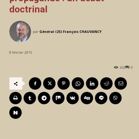
doctrinal
par
Général (2S) François CHAUVANCY
8 février 2015
0
355