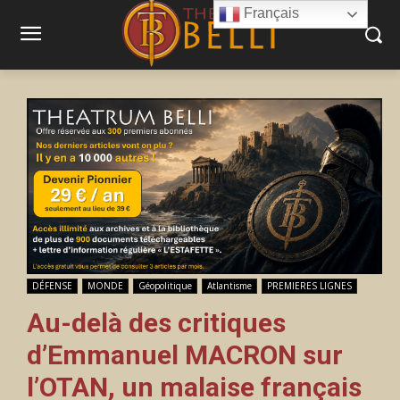
Français
DÉFENSE
MONDE
Géopolitique
Atlantisme
PREMIERES LIGNES
Au-delà des critiques
d’Emmanuel MACRON sur
l’OTAN, un malaise français