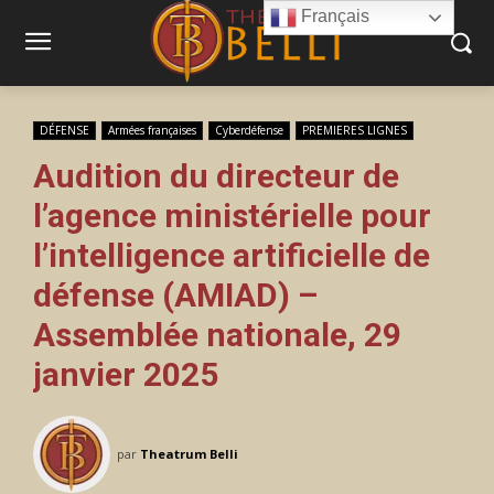
Français
DÉFENSE
Armées françaises
Cyberdéfense
PREMIERES LIGNES
Audition du directeur de
l’agence ministérielle pour
l’intelligence artificielle de
défense (AMIAD) –
Assemblée nationale, 29
janvier 2025
par
Theatrum Belli