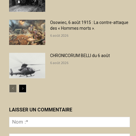
Osowiec, 6 août 1915 : La contre-attaque
des « Hommes morts ».
6 août 2026
CHRONICORUM BELLI du 6 août
6 août 2026
LAISSER UN COMMENTAIRE
No
:*