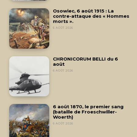
Osowiec, 6 août 1915 : La
contre-attaque des « Hommes
morts ».
6 AOÛT 2026
CHRONICORUM BELLI du 6
août
6 AOÛT 2026
6 août 1870, le premier sang
(bataille de Froeschwiller-
Woerth)
6 AOÛT 2026