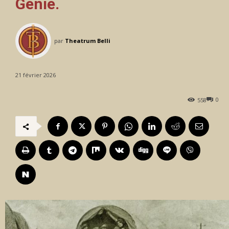
Génie.
par
Theatrum Belli
21 février 2026
0
558