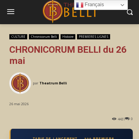
Français
CULTURE
Chronicorum Belli
Histoire
PREMIERES LIGNES
CHRONICORUM BELLI du 26
mai
par
Theatrum Belli
26 mai 2026
0
4437
TARIF DE LANCEMENT — 300 PREMIERS