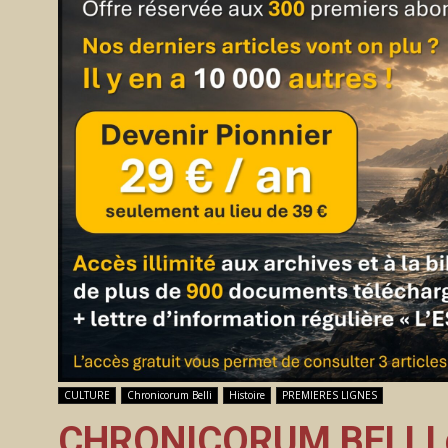
CULTURE
Chronicorum Belli
Histoire
PREMIERES LIGNES
CHRONICORUM BELLI du