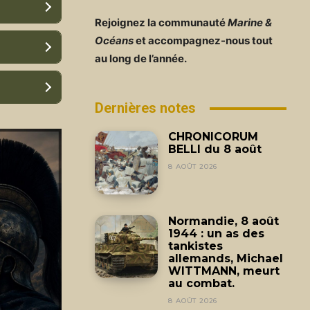
Rejoignez la communauté
Marine &
Océans
et accompagnez-nous tout
au long de l’année.
Dernières notes
CHRONICORUM
BELLI du 8 août
8 AOÛT 2026
Normandie, 8 août
1944 : un as des
tankistes
allemands, Michael
WITTMANN, meurt
au combat.
8 AOÛT 2026