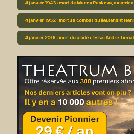
4 janvier 1943 : mort de Marina Raskova, aviatrice
4 janvier 1952 : mort au combat du lieutenant Hen
4 janvier 2016 : mort du pilote d’essai André Turcat