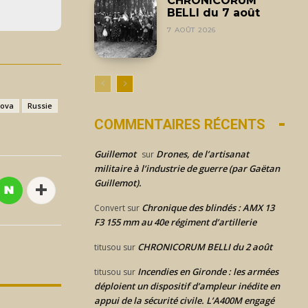
CHRONICORUM
BELLI du 7 août
7 AOÛT 2026
kova
Russie
COMMENTAIRES RÉCENTS
Guillemot
Drones, de l’artisanat
sur
militaire à l’industrie de guerre (par Gaëtan
Guillemot).
Chronique des blindés : AMX 13
Convert
sur
F3 155 mm au 40e régiment d’artillerie
CHRONICORUM BELLI du 2 août
titusou
sur
Incendies en Gironde : les armées
titusou
sur
déploient un dispositif d’ampleur inédite en
appui de la sécurité civile. L’A400M engagé