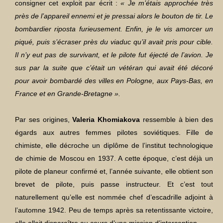
consigner cet exploit par écrit :
« Je m’étais approchée très
près de l’appareil ennemi et je pressai alors le bouton de tir. Le
bombardier riposta furieusement. Enfin, je le vis amorcer un
piqué, puis s’écraser près du viaduc qu’il avait pris pour cible.
Il n’y eut pas de survivant, et le pilote fut éjecté de l’avion. Je
sus par la suite que c’était un vétéran qui avait été décoré
pour avoir bombardé des villes en Pologne, aux Pays-Bas, en
France et en Grande-Bretagne ».
Par ses origines,
Valeria Khomiakova
ressemble à bien des
égards aux autres femmes pilotes soviétiques. Fille de
chimiste, elle décroche un diplôme de l’institut technologique
de chimie de Moscou en 1937. A cette époque, c’est déjà un
pilote de planeur confirmé et, l’année suivante, elle obtient son
brevet de pilote, puis passe instructeur. Et c’est tout
naturellement qu’elle est nommée chef d’escadrille adjoint à
l’automne 1942. Peu de temps après sa retentissante victoire,
elle allait disparaître au cours d’une mission d’interception.