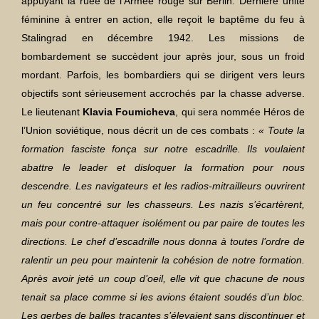
appuyant la ruée de l’Armée rouge sur Berlin. Dernière unité
féminine à entrer en action, elle reçoit le baptême du feu à
Stalingrad en décembre 1942. Les missions de
bombardement se succèdent jour après jour, sous un froid
mordant. Parfois, les bombardiers qui se dirigent vers leurs
objectifs sont sérieusement accrochés par la chasse adverse.
Le lieutenant
Klavia Foumicheva
, qui sera nommée Héros de
l’Union soviétique, nous décrit un de ces combats :
« Toute la
formation fasciste fonça sur notre escadrille. Ils voulaient
abattre le leader et disloquer la formation pour nous
descendre. Les navigateurs et les radios-mitrailleurs ouvrirent
un feu concentré sur les chasseurs. Les nazis s’écartèrent,
mais pour contre-attaquer isolément ou par paire de toutes les
directions. Le chef d’escadrille nous donna à toutes l’ordre de
ralentir un peu pour maintenir la cohésion de notre formation.
Après avoir jeté un coup d’oeil, elle vit que chacune de nous
tenait sa place comme si les avions étaient soudés d’un bloc.
Les gerbes de balles traçantes s’élevaient sans discontinuer et