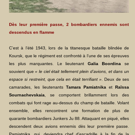
Dès leur première passe, 2 bombardiers ennemis sont
descendus en flamme
C’est à l’été 1943, lors de la titanesque bataille blindée de
Koursk, que le régiment est confronté à l’une de ses épreuves
les plus marquantes. Le lieutenant
Galia Boordina
se
souvient que
« le ciel était tellement plein d’avions, et dans un
espace si restreint, que cela en était terrifiant »
. Deux de ses
camarades, les lieutenants
Tamara Pamiatnika
et
Raïssa
Sournachevskaia
, se comportent brillamment lors des
combats qui font rage au-dessus du champ de bataille. Volant
ensemble, elles rencontrent une formation de plus de
quarante bombardiers Junkers Ju 88. Attaquant en piqué, elles
descendent deux avions ennemis dès leur première passe.
Pamiatnika, qui, deviendra chef d’escadrille à la fin de la