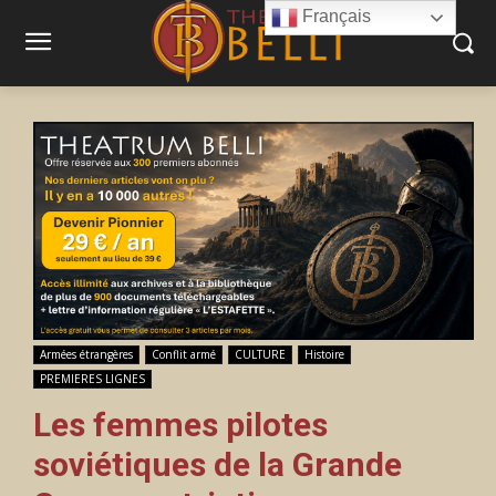
Français
Armées étrangères
Conflit armé
CULTURE
Histoire
PREMIERES LIGNES
Les femmes pilotes
soviétiques de la Grande