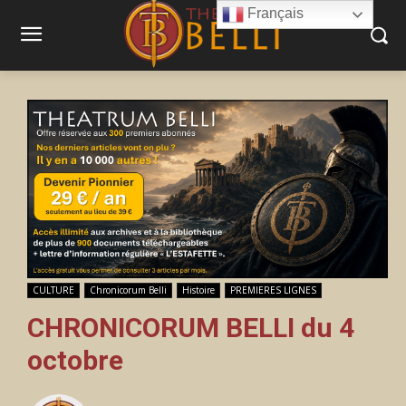
Français
CULTURE
Chronicorum Belli
Histoire
PREMIERES LIGNES
CHRONICORUM BELLI du 4
octobre