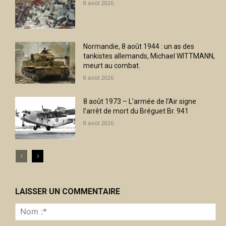
8 août 2026
Normandie, 8 août 1944 : un as des
tankistes allemands, Michael WITTMANN,
meurt au combat.
8 août 2026
8 août 1973 – L’armée de l’Air signe
l’arrêt de mort du Bréguet Br. 941
8 août 2026
LAISSER UN COMMENTAIRE
No
:*