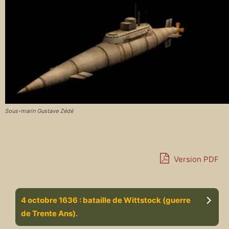
Sous-marin Gustave Zédé
Version PDF
4 octobre 1636 : bataille de Wittstock (guerre
de Trente Ans).