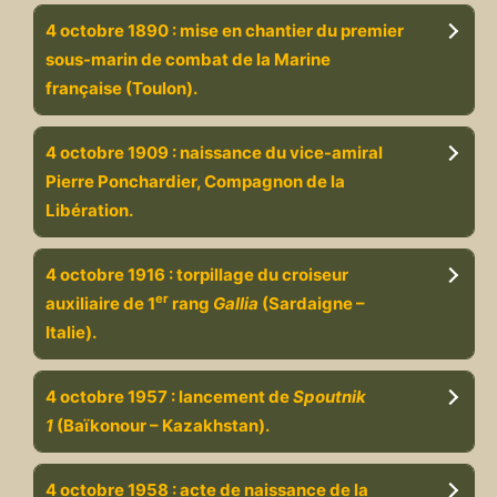
4 octobre 1890 : mise en chantier du premier
sous-marin de combat de la Marine
française (Toulon).
4 octobre 1909 : naissance du vice-amiral
Pierre Ponchardier, Compagnon de la
Libération.
4 octobre 1916 : torpillage du croiseur
er
auxiliaire de 1
rang
Gallia
(Sardaigne –
Italie).
4 octobre 1957 : lancement de
Spoutnik
1
(Baïkonour – Kazakhstan).
4 octobre 1958 : acte de naissance de la