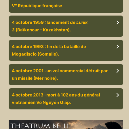
e
V
République française
.
4 octobre 1959 : lancement de
Lunik
3
(Baïkonour – Kazakhstan).
4 octobre 1993 : fin de la bataille de
Mogadiscio (Somalie).
4 octobre 2001 : un vol commercial détruit par
un missile (Mer noire).
4 octobre 2013 : mort à 102 ans du général
vietnamien Võ Nguyên Giáp.