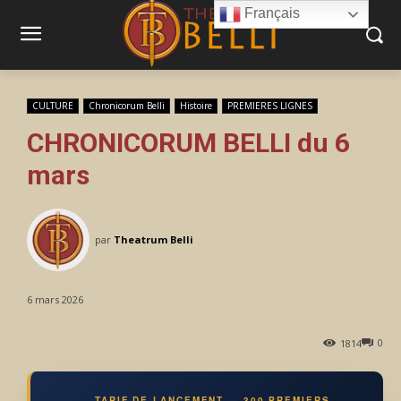
Français
CULTURE
Chronicorum Belli
Histoire
PREMIERES LIGNES
CHRONICORUM BELLI du 6
mars
par
Theatrum Belli
6 mars 2026
0
1814
TARIF DE LANCEMENT — 300 PREMIERS