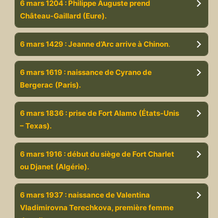
6 mars 1204 : Philippe Auguste prend
Château-Gaillard (Eure).
6 mars 1429 : Jeanne d’Arc arrive à Chinon
.
6 mars 1619 : naissance de Cyrano de
Bergerac
(Paris).
6 mars 1836 : prise de Fort Alamo
(États-Unis
– Texas).
6 mars 1916 : début du siège de Fort Charlet
ou Djanet
(Algérie).
6 mars 1937 : naissance de Valentina
Vladimirovna Terechkova, première femme