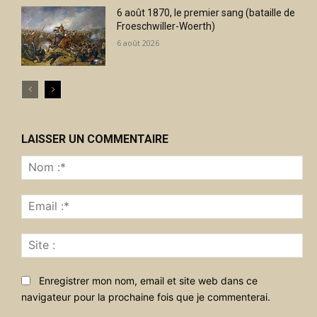
6 août 1870, le premier sang (bataille de
Froeschwiller-Woerth)
6 août 2026
LAISSER UN COMMENTAIRE
No
:*
Ema
:*
Sit
:
Enregistrer mon nom, email et site web dans ce
navigateur pour la prochaine fois que je commenterai.