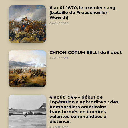
6 août 1870, le premier sang
(bataille de Froeschwiller-
Woerth)
6 AOÛT 2026
CHRONICORUM BELLI du 5 août
5 AOÛT 2026
4 août 1944 – début de
l’opération « Aphrodite » : des
bombardiers américains
transformés en bombes
volantes commandées à
distance.
4 AOÛT 2026