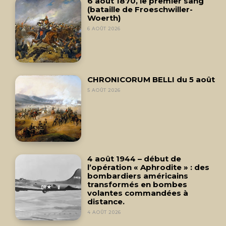
6 août 1870, le premier sang
(bataille de Froeschwiller-
Woerth)
6 AOÛT 2026
CHRONICORUM BELLI du 5 août
5 AOÛT 2026
4 août 1944 – début de
l’opération « Aphrodite » : des
bombardiers américains
transformés en bombes
volantes commandées à
distance.
4 AOÛT 2026