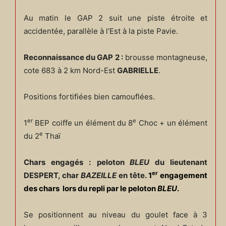
Au matin le GAP 2 suit une piste étroite et
accidentée, parallèle à l’Est à la piste Pavie.
Reconnaissance du GAP 2 :
brousse montagneuse,
cote 683 à 2 km Nord-Est
GABRIELLE
.
Positions fortifiées bien camouflées.
er
e
1
BEP coiffe un élément du 8
Choc + un élément
e
du 2
Thaï
Chars engagés :
peloton
BLEU
du lieutenant
er
DESPERT, char
BAZEILLE
en tête.
1
engagement
des chars lors du repli par le peloton
BLEU
.
Se positionnent au niveau du goulet face à 3