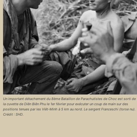
Un important détachement du 8ème Bataillon de Parachutistes de Choc est sorti de
la cuvette de Diên Biên Phu le 1er février pour exécuter un coup de main sur des
positions tenues par les Viêt-Minh à 5 km au nord. Le sergent Franceschi (torse nu).
Crédit : SHD.