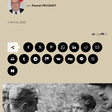
par
Pascal PECCAVET
1 février 2026
0
354