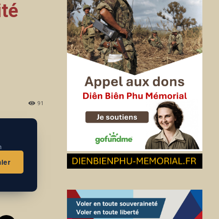
ité
91
n
ier