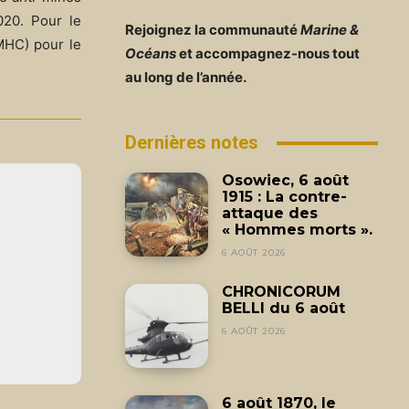
020. Pour le
Rejoignez la communauté
Marine &
HC) pour le
Océans
et accompagnez-nous tout
au long de l’année.
Dernières notes
Osowiec, 6 août
1915 : La contre-
attaque des
« Hommes morts ».
6 AOÛT 2026
CHRONICORUM
BELLI du 6 août
6 AOÛT 2026
6 août 1870, le