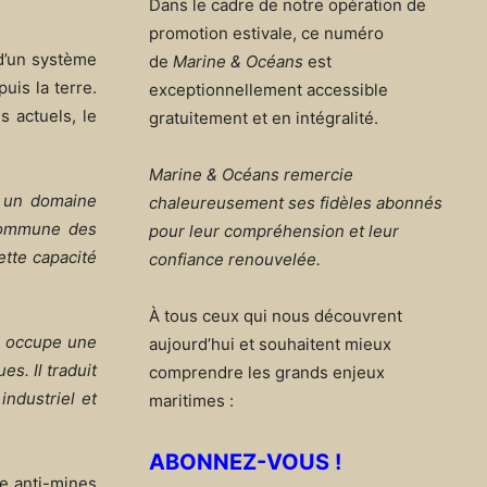
Dans le cadre de notre opération de
promotion estivale, ce numéro
 d’un système
de
Marine & Océans
est
uis la terre.
exceptionnellement accessible
s actuels, le
gratuitement et en intégralité.
Marine & Océans remercie
 un domaine
chaleureusement ses fidèles abonnés
 commune des
pour leur compréhension et leur
tte capacité
confiance renouvelée.
À tous ceux qui nous découvrent
M occupe une
aujourd’hui et souhaitent mieux
s. Il traduit
comprendre les grands enjeux
ndustriel et
maritimes :
ABONNEZ-VOUS !
e anti-mines