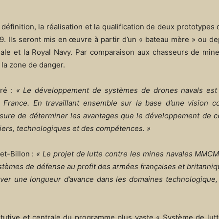
 définition, la réalisation et la qualification de deux prototypes
9. Ils seront mis en œuvre à partir d’un « bateau mère » ou dep
nale et la Royal Navy. Par comparaison aux chasseurs de mine
la zone de danger.
aré :
« Le développement de systèmes de drones navals est
rance. En travaillant ensemble sur la base d’une vision
ure de déterminer les avantages que le développement de ce
anciers, technologiques et des compétences. »
et-Billon :
« Le projet de lutte contre les mines navales MMC
stèmes de défense au profit des armées françaises et britannique
ver une longueur d’avance dans les domaines technologique, i
tutive et centrale du programme plus vaste « Système de lutt