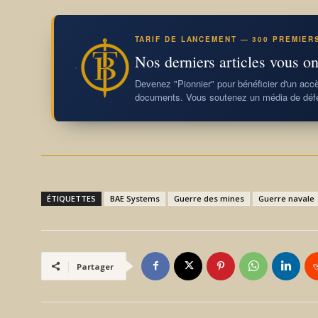
TARIF DE LANCEMENT — 300 PREMIER
Nos derniers articles vous on
Devenez "Pionnier" pour bénéficier d'un accès
documents. Vous soutenez un média de défe
ÉTIQUETTES
BAE Systems
Guerre des mines
Guerre navale
Partager