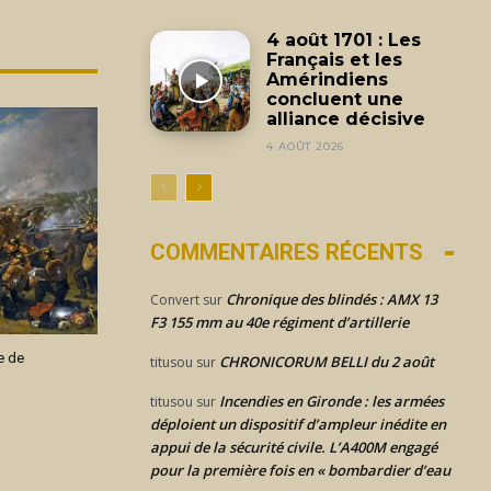
4 août 1701 : Les
Français et les
Amérindiens
concluent une
alliance décisive
4 AOÛT 2026
COMMENTAIRES RÉCENTS
Chronique des blindés : AMX 13
Convert
sur
F3 155 mm au 40e régiment d’artillerie
e de
CHRONICORUM BELLI du 2 août
titusou
sur
Incendies en Gironde : les armées
titusou
sur
déploient un dispositif d’ampleur inédite en
appui de la sécurité civile. L’A400M engagé
pour la première fois en « bombardier d’eau