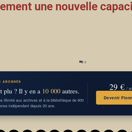
tement une nouvelle capac
0
S ABONNÉS
29 €
/ a
t plu ? Il y en a
10 000
autres.
Devenir Pionn
 illimité aux archives et à la bibliothèque de 900
nse indépendant depuis 20 ans.