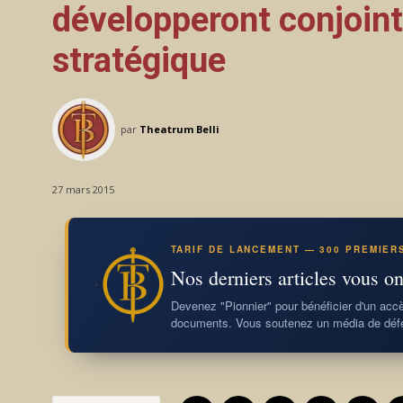
développeront conjoin
stratégique
par
Theatrum Belli
27 mars 2015
TARIF DE LANCEMENT — 300 PREMIER
Nos derniers articles vous on
Devenez "Pionnier" pour bénéficier d'un accès
documents. Vous soutenez un média de défe