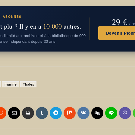
S ABONNÉS
29 €
/ a
t plu ? Il y en a
10 000
autres.
Devenir Pionn
 illimité aux archives et à la bibliothèque de 900
nse indépendant depuis 20 ans.
marine
Thales