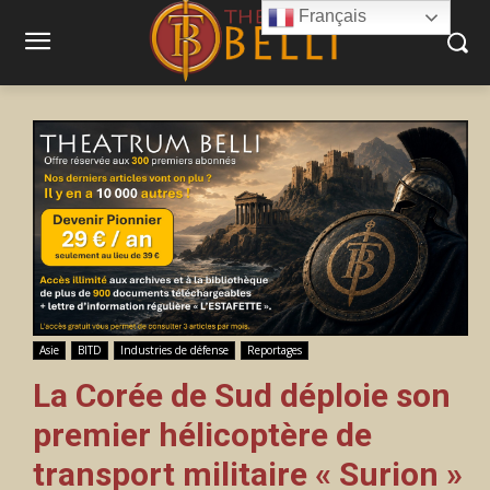
Français
Asie
BITD
Industries de défense
Reportages
La Corée de Sud déploie son
premier hélicoptère de
transport militaire « Surion »