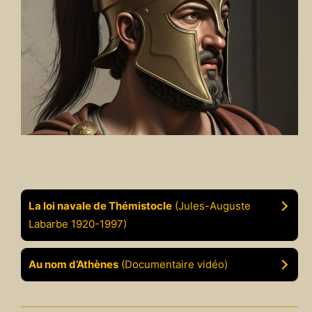
La loi navale de Thémistocle
(Jules-Auguste
Labarbe 1920-1997)
Au nom d’Athènes
(Documentaire vidéo)