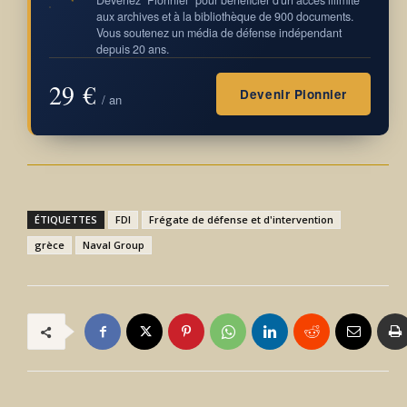
Devenez "Pionnier" pour bénéficier d'un accès illimité
aux archives et à la bibliothèque de 900 documents.
Vous soutenez un média de défense indépendant
depuis 20 ans.
29 €
Devenir Pionnier
/ an
ÉTIQUETTES
FDI
Frégate de défense et d'intervention
grèce
Naval Group