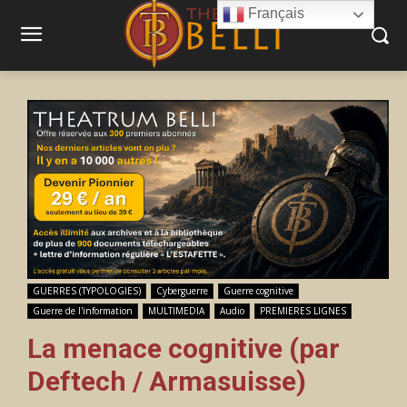
Français
GUERRES (TYPOLOGIES)
Cyberguerre
Guerre cognitive
Guerre de l'information
MULTIMEDIA
Audio
PREMIERES LIGNES
La menace cognitive (par
Deftech / Armasuisse)