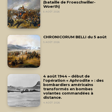
(bataille de Froeschwiller-
Woerth)
6 AOÛT 2026
CHRONICORUM BELLI du 5 août
5 AOÛT 2026
4 août 1944 – début de
l’opération « Aphrodite » : des
bombardiers américains
transformés en bombes
volantes commandées à
distance.
4 AOÛT 2026