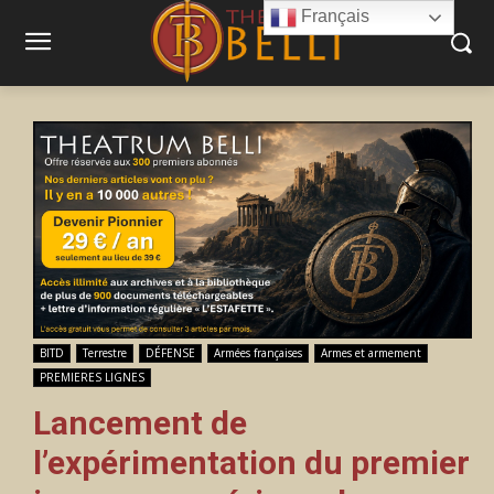
Français
BITD
Terrestre
DÉFENSE
Armées françaises
Armes et armement
PREMIERES LIGNES
Lancement de
l’expérimentation du premier