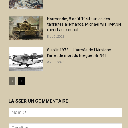
Normandie, 8 août 1944 : un as des
tankistes allemands, Michael WITTMANN,
meurt au combat.
8 août 2026
8 août 1973 – L’armée de l’Air signe
l’arrêt de mort du Bréguet Br. 941
8 août 2026
LAISSER UN COMMENTAIRE
No
:*
Ema