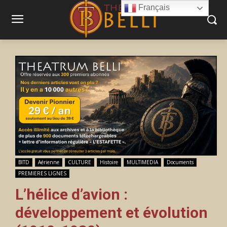
Français
BITD
Aérienne
CULTURE
Histoire
MULTIMEDIA
Documents
PREMIERES LIGNES
L’hélice d’avion :
développement et évolution