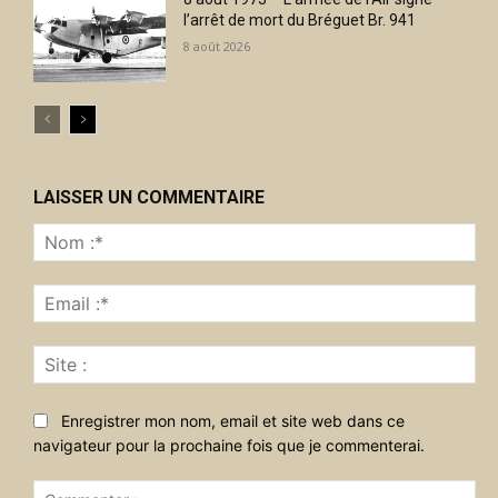
l’arrêt de mort du Bréguet Br. 941
8 août 2026
LAISSER UN COMMENTAIRE
No
:*
Ema
:*
Sit
:
Enregistrer mon nom, email et site web dans ce
navigateur pour la prochaine fois que je commenterai.