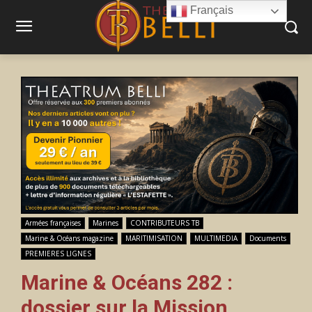
Français
Armées françaises
Marines
CONTRIBUTEURS TB
Marine & Océans magazine
MARITIMISATION
MULTIMEDIA
Documents
PREMIERES LIGNES
Marine & Océans 282 :
dossier sur la Mission