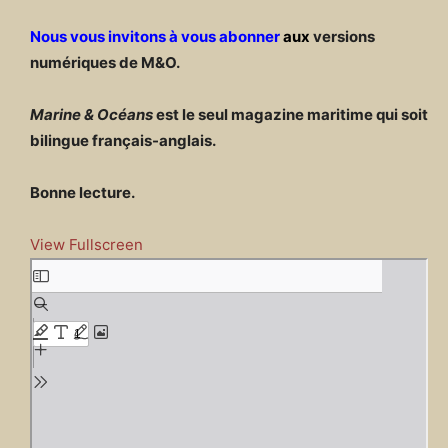
Nous vous invitons à vous abonner
aux
versions
numériques de M&O.
Marine & Océans
est le seul magazine maritime qui soit
bilingue français-anglais.
Bonne lecture.
View Fullscreen
A
l
l
e
r
a
u