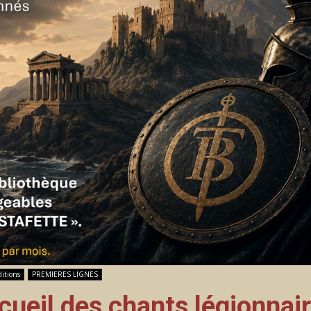
ditions
PREMIERES LIGNES
cueil des chants légionnair