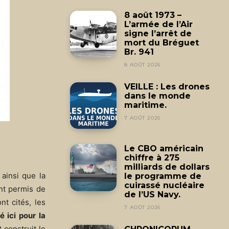
8 août 1973 –
L’armée de l’Air
signe l’arrêt de
mort du Bréguet
Br. 941
8 AOÛT 2026
VEILLE : Les drones
dans le monde
maritime.
7 AOÛT 2026
Le CBO américain
chiffre à 275
milliards de dollars
 ainsi que la
le programme de
cuirassé nucléaire
ont permis de
de l’US Navy.
nt cités, les
7 AOÛT 2026
 ici pour la
 construit le