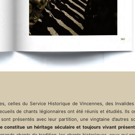
es, celles du Service Historique de Vincennes, des Invalides
ecueils de chants légionnaires ont été réunis et étudiés. Ils 
ont présentés avec leur partition, une vingtaine d’autres so
e constitue un héritage séculaire et toujours vivant présenté
rands chants de tradition, les chants historiques, ceux qui ont