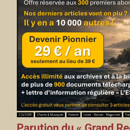
CULTURE
Chants & Musiques
Histoire
Livres - Revues - Magazines
Tra
Parution du « Grand Re