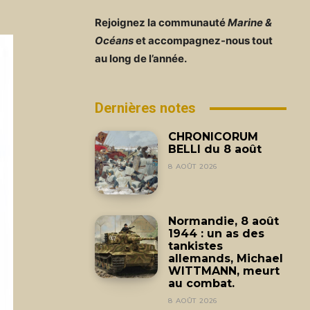
Rejoignez la communauté
Marine &
Océans
et accompagnez-nous tout
au long de l’année.
Dernières notes
CHRONICORUM
BELLI du 8 août
8 AOÛT 2026
Normandie, 8 août
1944 : un as des
tankistes
allemands, Michael
WITTMANN, meurt
au combat.
8 AOÛT 2026