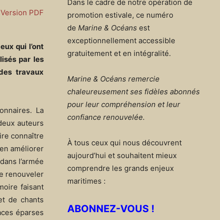
Dans le cadre de notre opération de
Version PDF
promotion estivale, ce numéro
de
Marine & Océans
est
exceptionnellement accessible
eux qui l’ont
gratuitement et en intégralité.
lisés par les
 des travaux
Marine & Océans remercie
chaleureusement ses fidèles abonnés
pour leur compréhension et leur
nnaires. La
confiance renouvelée.
deux auteurs
ire connaître
À tous ceux qui nous découvrent
 en améliorer
aujourd’hui et souhaitent mieux
, dans l’armée
comprendre les grands enjeux
se renouveler
maritimes :
moire faisant
et de chants
ABONNEZ-VOUS !
races éparses