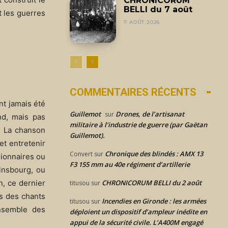
CHRONICORUM
BELLI du 7 août
t les guerres
7 AOÛT 2026
COMMENTAIRES RÉCENTS
nt jamais été
Guillemot
Drones, de l’artisanat
sur
nd, mais pas
militaire à l’industrie de guerre (par Gaëtan
e. La chanson
Guillemot).
et entretenir
Chronique des blindés : AMX 13
Convert
sur
gionnaires ou
F3 155 mm au 40e régiment d’artillerie
insbourg, ou
CHRONICORUM BELLI du 2 août
n, ce dernier
titusou
sur
es des chants
Incendies en Gironde : les armées
titusou
sur
ensemble des
déploient un dispositif d’ampleur inédite en
appui de la sécurité civile. L’A400M engagé