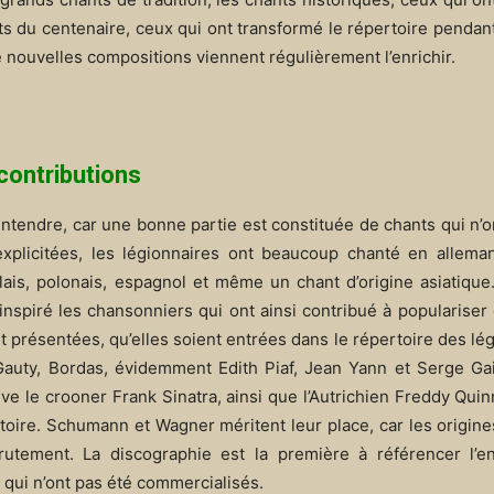
ts du centenaire, ceux qui ont transformé le répertoire pendan
de nouvelles compositions viennent régulièrement l’enrichir.
contributions
entendre, car une bonne partie est constituée de chants qui n’o
explicitées, les légionnaires ont beaucoup chanté en allema
lais, polonais, espagnol et même un chant d’origine asiatiqu
a inspiré les chansonniers qui ont ainsi contribué à populariser 
 présentées, qu’elles soient entrées dans le répertoire des lé
 Gauty, Bordas, évidemment Edith Piaf, Jean Yann et Serge Ga
e le crooner Frank Sinatra, ainsi que l’Autrichien Freddy Quin
oire. Schumann et Wagner méritent leur place, car les origin
rutement. La discographie est la première à référencer l’
 qui n’ont pas été commercialisés.