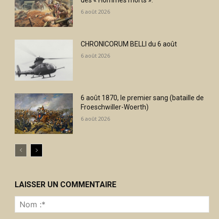
6 août 2026
CHRONICORUM BELLI du 6 août
6 août 2026
6 août 1870, le premier sang (bataille de
Froeschwiller-Woerth)
6 août 2026
LAISSER UN COMMENTAIRE
No
:*