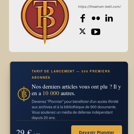
https://theatrum-belli.com/
TARIF DE LANCEMENT — 300 PREMIERS
ABONNÉS
Nos derniers articles vous ont plu ? Il y
en a
10 000
autres.
Devenez "Pionnier" pour bénéficier d'un accès illimité
aux archives et à la bibliothèque de 900 documents.
Vous soutenez un média de défense indépendant
depuis 20 ans.
29 €
Devenir Pionnier
/ an