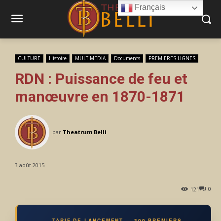
Français
CULTURE
Histoire
MULTIMEDIA
Documents
PREMIERES LIGNES
RDN : Puissance de feu et
manœuvre en 1870-1871
par
Theatrum Belli
3 août 2015
0
121
TARIF DE LANCEMENT — 300 PREMIERS