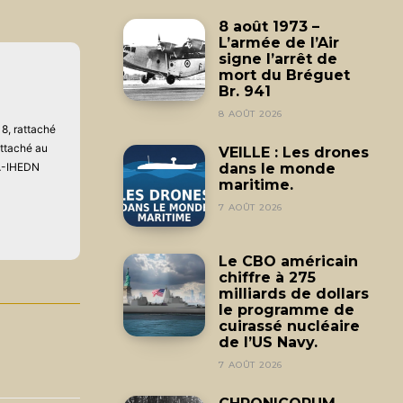
8 août 1973 –
L’armée de l’Air
signe l’arrêt de
mort du Bréguet
Br. 941
8 AOÛT 2026
8, rattaché
attaché au
VEILLE : Les drones
AA-IHEDN
dans le monde
maritime.
7 AOÛT 2026
Le CBO américain
chiffre à 275
milliards de dollars
le programme de
cuirassé nucléaire
de l’US Navy.
7 AOÛT 2026