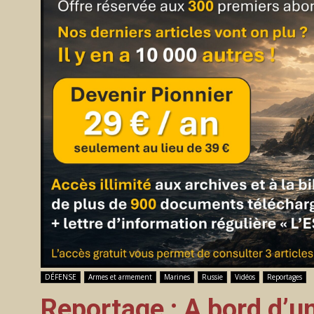
DÉFENSE
Armes et armement
Marines
Russie
Vidéos
Reportages
Reportage : A bord d’u