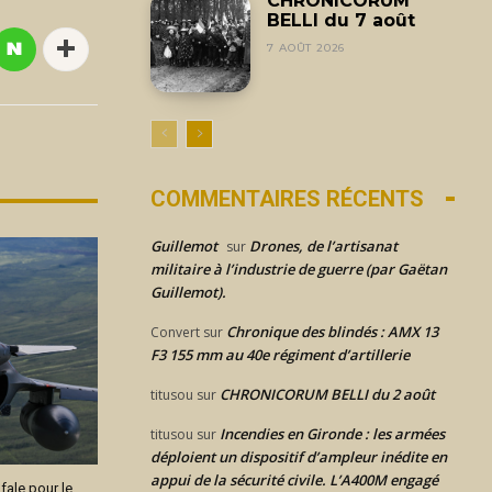
CHRONICORUM
BELLI du 7 août
7 AOÛT 2026
COMMENTAIRES RÉCENTS
Guillemot
Drones, de l’artisanat
sur
militaire à l’industrie de guerre (par Gaëtan
Guillemot).
Chronique des blindés : AMX 13
Convert
sur
F3 155 mm au 40e régiment d’artillerie
CHRONICORUM BELLI du 2 août
titusou
sur
Incendies en Gironde : les armées
titusou
sur
déploient un dispositif d’ampleur inédite en
appui de la sécurité civile. L’A400M engagé
fale pour le