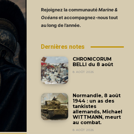
Rejoignez la communauté
Marine &
Océans
et accompagnez-nous tout
au long de l’année.
Dernières notes
CHRONICORUM
BELLI du 8 août
8 AOÛT 2026
Normandie, 8 août
1944 : un as des
tankistes
allemands, Michael
WITTMANN, meurt
au combat.
8 AOÛT 2026