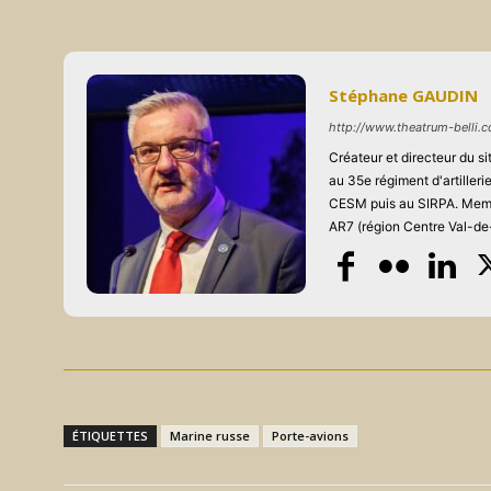
Stéphane GAUDIN
http://www.theatrum-belli.
Créateur et directeur du 
au 35e régiment d'artiller
CESM puis au SIRPA. Memb
AR7 (région Centre Val-de-
ÉTIQUETTES
Marine russe
Porte-avions