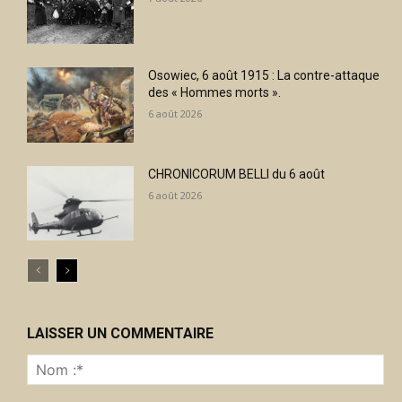
Osowiec, 6 août 1915 : La contre-attaque
des « Hommes morts ».
6 août 2026
CHRONICORUM BELLI du 6 août
6 août 2026
LAISSER UN COMMENTAIRE
No
:*