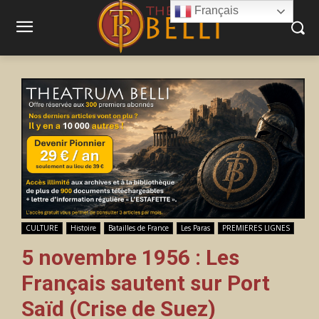
Français
CULTURE
Histoire
Batailles de France
Les Paras
PREMIERES LIGNES
5 novembre 1956 : Les
Français sautent sur Port
Saïd (Crise de Suez)