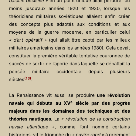
bataille décisive »
en un point unique allait perdurer au
moins jusqu’aux années 1920 et 1930, lorsque les
théoriciens militaires soviétiques allaient enfin créer
des concepts plus adaptés aux conditions et aux
moyens de la guerre moderne, en particulier celui
« d’art opératif »
(qui allait être capté par les milieux
militaires américains dans les années 1980). Cela devait
constituer la première véritable tentative couronnée de
succès de sortir de l’aporie dans laquelle se débattait la
pensée militaire occidentale depuis plusieurs
(13)
siècles
.
La Renaissance vit aussi se produire
une révolution
e
navale qui débuta au XV
siècle par des progrès
majeurs dans les domaines des techniques et des
théories nautiques.
La
« révolution de la construction
navale atlantique »
, comme l’ont nommé certains
historiens, vit le triomphe du
« navire rond »
à gréement