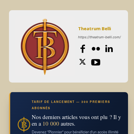
Theatrum Belli
https://theatrum-belli.com/
TARIF DE LANCEMENT — 300 PREMIERS
ABONNÉS
Nos derniers articles vous ont plu ? Il y
en a
10 000
autres.
Devenez "Pionnier" pour bénéficier d'un accès illimité