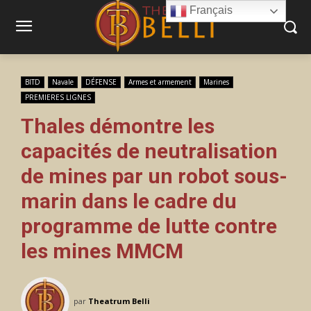
Français
BITD
Navale
DÉFENSE
Armes et armement
Marines
PREMIERES LIGNES
Thales démontre les
capacités de neutralisation
de mines par un robot sous-
marin dans le cadre du
programme de lutte contre
les mines MMCM
par
Theatrum Belli