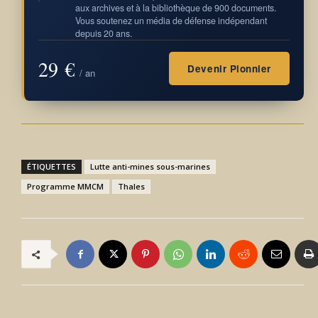
aux archives et à la bibliothèque de 900 documents.
Vous soutenez un média de défense indépendant
depuis 20 ans.
29 €
Devenir Pionnier
/ an
ÉTIQUETTES
Lutte anti-mines sous-marines
Programme MMCM
Thales