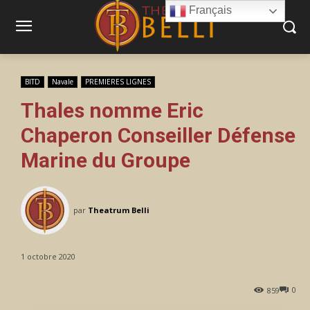
Français
BITD
Navale
PREMIERES LIGNES
Thales nomme Eric
Chaperon Conseiller Défense
Marine du Groupe
par
Theatrum Belli
1 octobre 2020
0
859