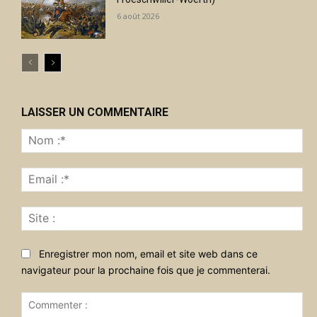
6 août 2026
LAISSER UN COMMENTAIRE
No
:*
Ema
:*
Sit
:
Enregistrer mon nom, email et site web dans ce
navigateur pour la prochaine fois que je commenterai.