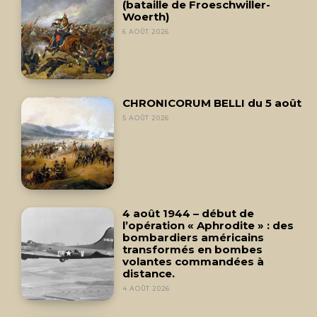
(bataille de Froeschwiller-
Woerth)
6 AOÛT 2026
CHRONICORUM BELLI du 5 août
5 AOÛT 2026
4 août 1944 – début de
l’opération « Aphrodite » : des
bombardiers américains
transformés en bombes
volantes commandées à
distance.
4 AOÛT 2026