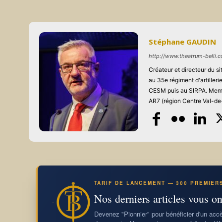
Stéphane GAUDIN
http://www.theatrum-belli.
Créateur et directeur du 
au 35e régiment d'artiller
CESM puis au SIRPA. Memb
AR7 (région Centre Val-de-
TARIF DE LANCEMENT — 300 PREMIER
Nos derniers articles vous on
Devenez "Pionnier" pour bénéficier d'un accès