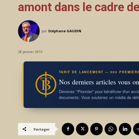
amont dans le cadre de
par
Stéphane GAUDIN
28 janvier 2013
TARIF DE LANCEMENT — 300 PREMIER
Nos derniers articles vous on
Devenez "Pionnier" pour bénéficier d'un accès
documents. Vous soutenez un média de défe
Partager