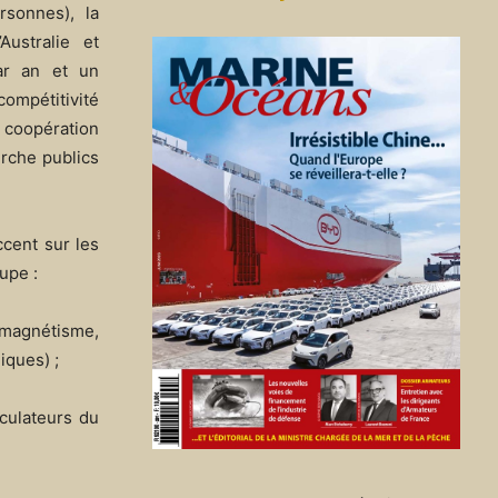
rsonnes), la
Australie et
ar an et un
compétitivité
e coopération
erche publics
cent sur les
upe :
omagnétisme,
iques) ;
culateurs du