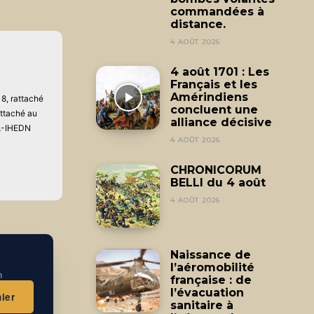
commandées à
distance.
4 AOÛT 2026
4 août 1701 : Les
Français et les
Amérindiens
8, rattaché
concluent une
attaché au
alliance décisive
AA-IHEDN
4 AOÛT 2026
CHRONICORUM
BELLI du 4 août
4 AOÛT 2026
Naissance de
l’aéromobilité
n
française : de
l’évacuation
ier
sanitaire à