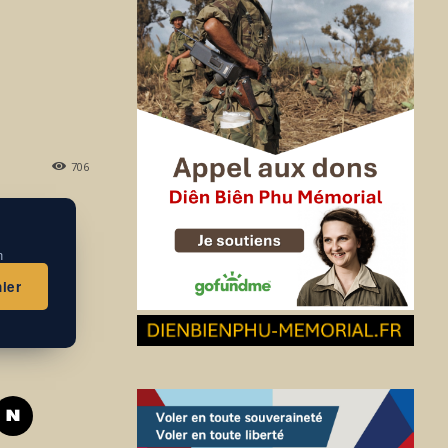
706
n
ier