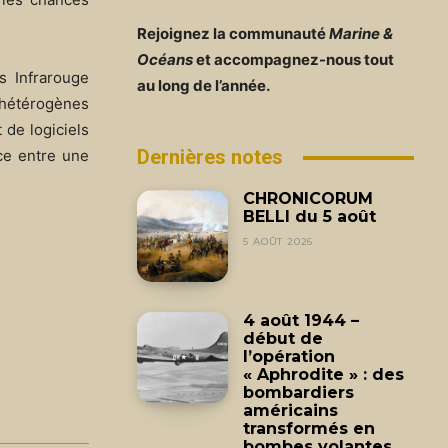
Rejoignez la communauté
Marine &
Océans
et accompagnez-nous tout
s Infrarouge
au long de l’année.
 hétérogènes
t de logiciels
Dernières notes
nce entre une
CHRONICORUM
BELLI du 5 août
5 AOÛT 2026
4 août 1944 –
début de
l’opération
« Aphrodite » : des
bombardiers
américains
transformés en
bombes volantes