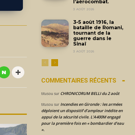
l’aérocombat.
3 AOÛT 2026
3-5 août 1916, la
bataille de Romani,
tournant de la
guerre dans le
Sinaï
3 AOÛT 2026
COMMENTAIRES RÉCENTS
CHRONICORUM BELLI du 2 août
titusou
sur
Incendies en Gironde : les armées
titusou
sur
déploient un dispositif d’ampleur inédite en
appui de la sécurité civile. L’A400M engagé
pour la première fois en « bombardier d’eau
».