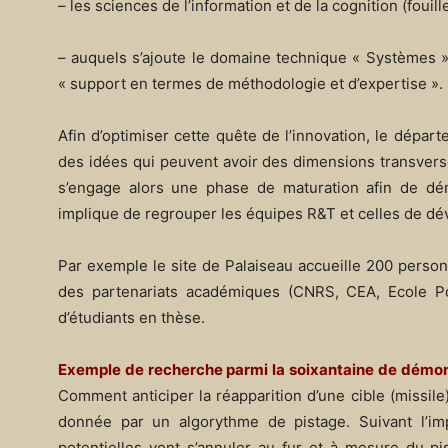
– les sciences de l’information et de la cognition (fou
– auquels s’ajoute le domaine technique « Systèmes »
« support en termes de méthodologie et d’expertise ».
Afin d’optimiser cette quête de l’innovation, le dépar
des idées qui peuvent avoir des dimensions transverse
s’engage alors une phase de maturation afin de dém
implique de regrouper les équipes R&T et celles de d
Par exemple le site de Palaiseau accueille 200 person
des partenariats académiques (CNRS, CEA, Ecole Pol
d’étudiants en thèse.
Exemple de recherche parmi la soixantaine de démon
Comment anticiper la réapparition d’une cible (missil
donnée par un algorythme de pistage. Suivant l’impl
potentielles vont s’annuler au fur et à mesure du pi