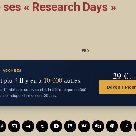
 ses « Research Days »
0
S ABONNÉS
29 €
/ a
t plu ? Il y en a
10 000
autres.
Devenir Pionn
 illimité aux archives et à la bibliothèque de 900
nse indépendant depuis 20 ans.