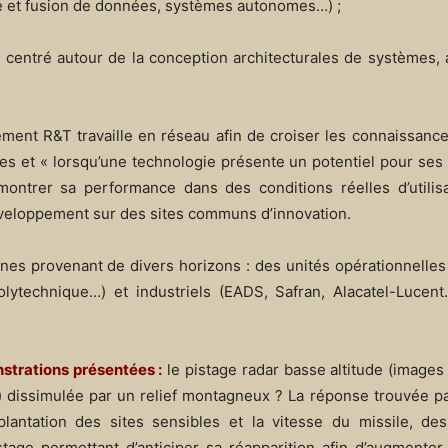
ille et fusion de données, systèmes autonomes…) ;
 centré autour de la conception architecturales de systèmes,
tement R&T travaille en réseau afin de croiser les connaissance
s et « lorsqu’une technologie présente un potentiel pour ses 
ontrer sa performance dans des conditions réelles d’utilisa
éveloppement sur des sites communs d’innovation.
nes provenant de divers horizons : des unités opérationnelle
ytechnique…) et industriels (EADS, Safran, Alacatel-Lucent
strations présentées :
le pistage radar basse altitude (images
e) dissimulée par un relief montagneux ? La réponse trouvée p
antation des sites sensibles et la vitesse du missile, des 
stage permettant d’anticiper sa réapparition afin d’augmente