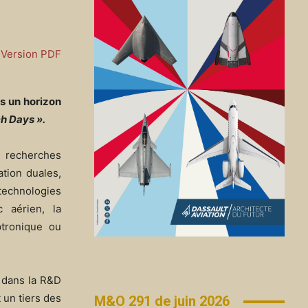
Version PDF
s un horizon
h Days ».
recherches
tion duales,
 technologies
c aérien, la
ptronique ou
 dans la R&D
 un tiers des
M&O 291 de juin 2026