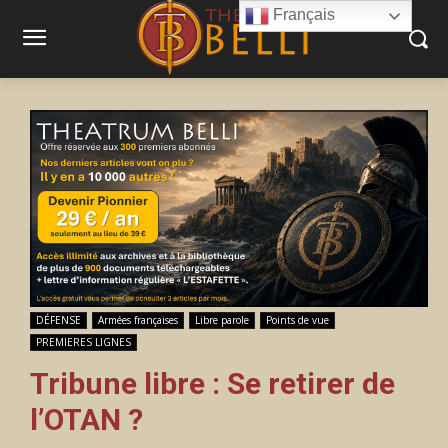
Français
DÉFENSE
Armées françaises
Libre parole
Points de vue
PREMIERES LIGNES
Tribune libre : Se retirer de
l’OTAN ?