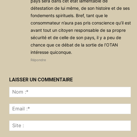
pays sera dans cet état lamentable de
détestation de lui même, de son histoire et de ses
fondements spirituels. Bref, tant que le
consommateur n’aura pas pris conscience qu’il est
avant tout un citoyen responsable de sa propre
sécurité et de celle de son pays, il y a peu de
chance que ce débat de la sortie de l’OTAN
intéresse quiconque.
Répondre
LAISSER UN COMMENTAIRE
No
:*
Ema
:*
Sit
: