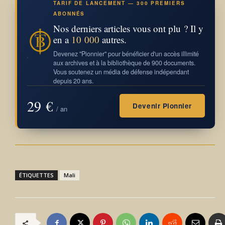
TARIF DE LANCEMENT — 300 PREMIERS
ABONNÉS
Nos derniers articles vous ont plu ? Il y
en a
10 000
autres.
Devenez "Pionnier" pour bénéficier d'un accès illimité
aux archives et à la bibliothèque de 900 documents.
Vous soutenez un média de défense indépendant
depuis 20 ans.
29 €
Devenir Pionnier
/ an
ÉTIQUETTES
Mali