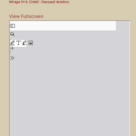
Mirage IV-A. Crédit : Dassault Aviation.
View Fullscreen
A
l
l
e
r
a
u
c
o
n
t
e
n
u
P