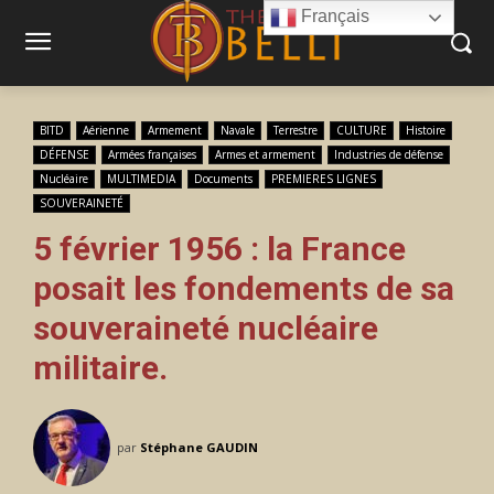
Français
BITD
Aérienne
Armement
Navale
Terrestre
CULTURE
Histoire
DÉFENSE
Armées françaises
Armes et armement
Industries de défense
Nucléaire
MULTIMEDIA
Documents
PREMIERES LIGNES
SOUVERAINETÉ
5 février 1956 : la France
posait les fondements de sa
souveraineté nucléaire
militaire.
par
Stéphane GAUDIN