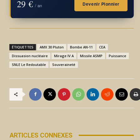
29 €
Devenir Pionnier
/ an
ÉTIQUETTES
AMX 30 Pluton
Bombe AN-11
CEA
Dissuasion nucléaire
Mirage IV A
Missile ASMP
Puissance
SNLE Le Redoutable
Souveraineté
ARTICLES CONNEXES