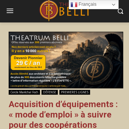
Français
Cercle Maréchal Foch
DÉFENSE
PREMIERES LIGNES
Acquisition d’équipements :
« mode d’emploi » à suivre
pour des coopérations