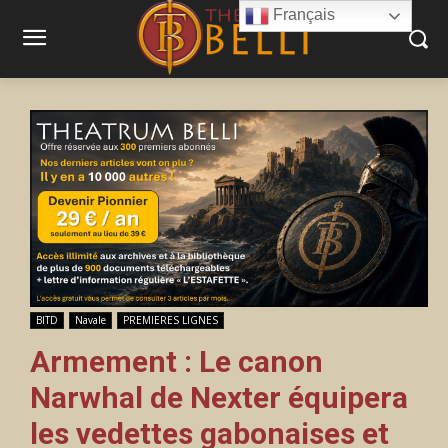
Français
BITD
Navale
PREMIERES LIGNES
Armement : Le canon
Narwhal de Nexter équipera
les vedettes gabonaises et