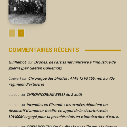
COMMENTAIRES RÉCENTS
Guillemot
Drones, de l’artisanat militaire à l’industrie de
sur
guerre (par Gaëtan Guillemot).
Chronique des blindés : AMX 13 F3 155 mm au 40e
Convert
sur
régiment d’artillerie
CHRONICORUM BELLI du 2 août
titusou
sur
Incendies en Gironde : les armées déploient un
titusou
sur
dispositif d’ampleur inédite en appui de la sécurité civile.
L’A400M engagé pour la première fois en « bombardier d’eau ».
OPEN BOX TV : De Gaulle : la bataille pour la France.
titusou
sur