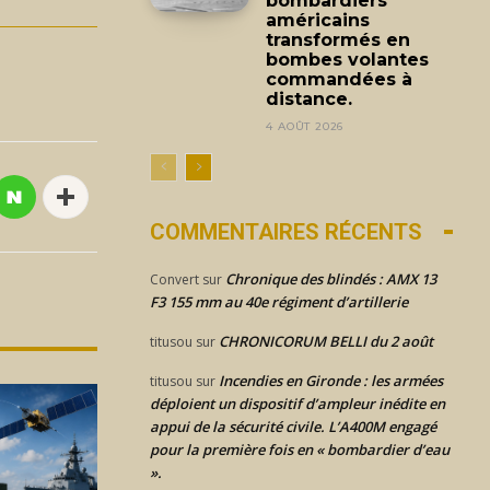
bombardiers
américains
transformés en
bombes volantes
commandées à
distance.
4 AOÛT 2026
COMMENTAIRES RÉCENTS
Chronique des blindés : AMX 13
Convert
sur
F3 155 mm au 40e régiment d’artillerie
CHRONICORUM BELLI du 2 août
titusou
sur
Incendies en Gironde : les armées
titusou
sur
déploient un dispositif d’ampleur inédite en
appui de la sécurité civile. L’A400M engagé
pour la première fois en « bombardier d’eau
».