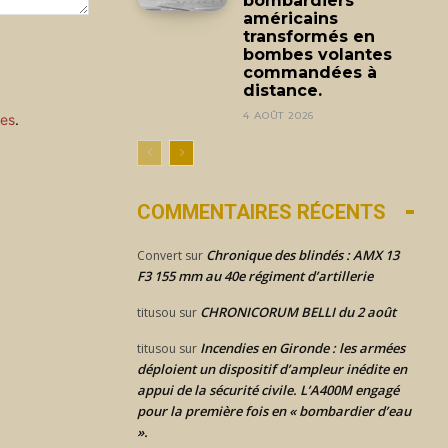
bombardiers
américains
transformés en
bombes volantes
commandées à
distance.
4 AOÛT 2026
ées
.
COMMENTAIRES RÉCENTS
Chronique des blindés : AMX 13
Convert
sur
F3 155 mm au 40e régiment d’artillerie
CHRONICORUM BELLI du 2 août
titusou
sur
Incendies en Gironde : les armées
titusou
sur
déploient un dispositif d’ampleur inédite en
appui de la sécurité civile. L’A400M engagé
pour la première fois en « bombardier d’eau
».