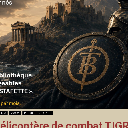
EDIA
Vidéos
PREMIERES LIGNES
hélicoptère de combat TIG