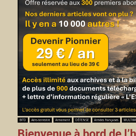
BITD
Aéro-terrestre
Armement
DÉFENSE
Armées françaises
MULTIM
Bienvenue à bord de l’