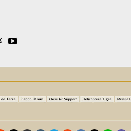
 de Terre
Canon 30 mm
Close Air Support
Hélicoptère Tigre
Missile H