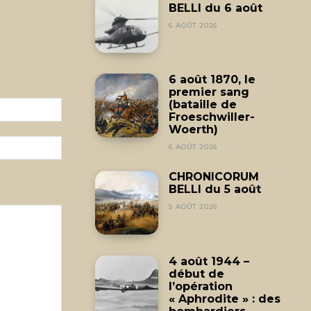
BELLI du 6 août
6 AOÛT 2026
6 août 1870, le
premier sang
(bataille de
Email
Froeschwiller-
:*
Woerth)
Site
6 AOÛT 2026
:
CHRONICORUM
BELLI du 5 août
5 AOÛT 2026
4 août 1944 –
début de
l’opération
« Aphrodite » : des